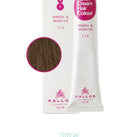
Ceara de par si gel
Accesorii par
Cosmetice profesionale
Sampon de par
Tratamente si masca de par
Vopsea de par si oxidant
Accesorii tuns si vopsit
Hair styling
Balsam de par
Ingrijire corp
Geluri de dus
Deodorante si antiperspirante
Lotiuni si creme de corp
Parfumuri
Sapunuri
Spuma si saruri de baie
Produse pentru epilare
Produse pentru protectie solara
19,90 Lei