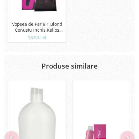
Vopsea de Par 8.1 Blond
Cenusiu Inchis Kallos
Prestige (60 ml)
13,90 Lei
Produse similare