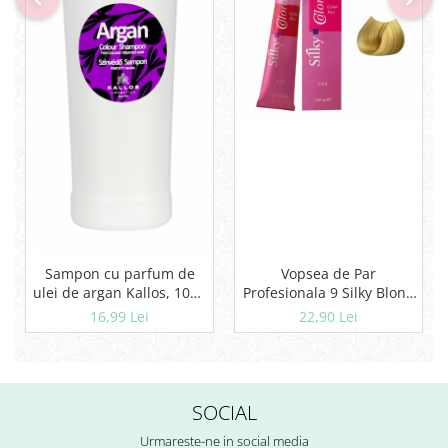
Sampon cu parfum de
Vopsea de Par
ulei de argan Kallos, 1000
Profesionala 9 Silky Blond
ml
Foarte Deschis 100ml
16,99 Lei
22,90 Lei
SOCIAL
Urmareste-ne in social media