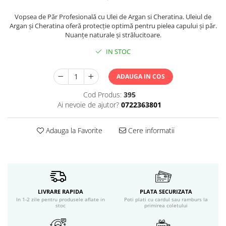
Servetele umede
Bureti de baie
Vopsea de Păr Profesională cu Ulei de Argan si Cheratina. Uleiul de
Argan şi Cheratina oferă protecţie optimă pentru pielea capului şi păr.
Accesorii ingrijire corp
Nuanţe naturale şi strălucitoare.
Machiaj
IN STOC
Mascara
Creion si tus ochi
ADAUGA IN COS
Ruj si creion buze
Produse stilizare sprancene
Cod Produs:
395
Aplicatoare si pensule machiaj
Ai nevoie de ajutor?
0722363801
Accesorii machiaj
Igiena dentara
Adauga la Favorite
Cere informatii
Periute de dinti
Pasta de dinti
Apa de gura
Ata dentara
LIVRARE RAPIDA
PLATA SECURIZATA
Adeziv dentar si ingrijire proteza
In 1-2 zile pentru produsele aflate in
Poti plati cu cardul sau ramburs la
Igiena intima
stoc
primirea coletului
Tampoane si absorbante