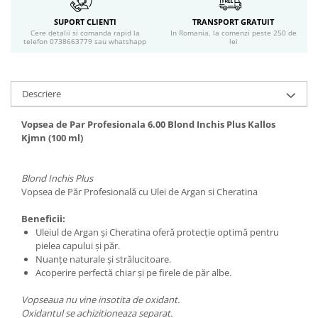
Geluri si deodorante igiena intima
SUPORT CLIENTI
TRANSPORT GRATUIT
Produse manichiura & pedichiura
Cere detalii si comanda rapid la
In Romania, la comenzi peste 250 de
telefon 0738663779 sau whatshapp
lei
Oja si lac de unghii
Accesorii manichiura & pedichiura
Scutece adulti
Descriere
Seturi cadou
Vopsea de Par Profesionala 6.00 Blond Inchis Plus Kallos
Kjmn (100 ml)
Blond Inchis Plus
Vopsea de Păr Profesională cu Ulei de Argan si Cheratina
Beneficii:
Uleiul de Argan şi Cheratina oferă protecţie optimă pentru
pielea capului şi păr.
Nuanţe naturale şi strălucitoare.
Acoperire perfectă chiar şi pe firele de păr albe.
Vopseaua nu vine insotita de oxidant.
Oxidantul se achizitioneaza separat.