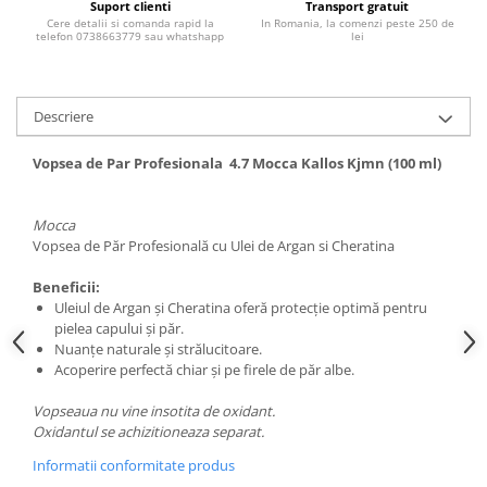
Suport clienti
Transport gratuit
Adeziv dentar si ingrijire proteza
Cere detalii si comanda rapid la
In Romania, la comenzi peste 250 de
telefon 0738663779 sau whatshapp
lei
Igiena intima
Tampoane si absorbante
Geluri si deodorante igiena intima
Descriere
Produse manichiura & pedichiura
Vopsea de Par Profesionala 4.7 Mocca Kallos Kjmn (100 ml)
Oja si lac de unghii
Accesorii manichiura & pedichiura
Mocca
Scutece adulti
Vopsea de Păr Profesională cu Ulei de Argan si Cheratina
Seturi cadou
Beneficii:
Uleiul de Argan şi Cheratina oferă protecţie optimă pentru
pielea capului şi păr.
Nuanţe naturale şi strălucitoare.
Acoperire perfectă chiar şi pe firele de păr albe.
Vopseaua nu vine insotita de oxidant.
Oxidantul se achizitioneaza separat.
Informatii conformitate produs