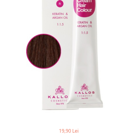
Balsam de par
Ceara de par si gel
Accesorii par
Cosmetice profesionale
Sampon de par
Tratamente si masca de par
Vopsea de par si oxidant
Accesorii tuns si vopsit
Hair styling
Balsam de par
Ingrijire corp
Geluri de dus
Deodorante si antiperspirante
Lotiuni si creme de corp
Parfumuri
Sapunuri
19,90 Lei
Spuma si saruri de baie