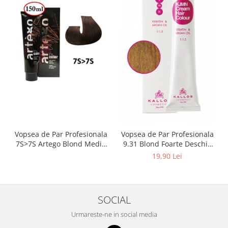
Vopsea de Par Profesionala
Vopsea de Par Profesionala
7S>7S Artego Blond Mediu
9.31 Blond Foarte Deschis
Nisip 150ml
cu Nuanta de Aur Cenusiu
19,90 Lei
Kallos Kjmn (100 ml)
SOCIAL
Urmareste-ne in social media