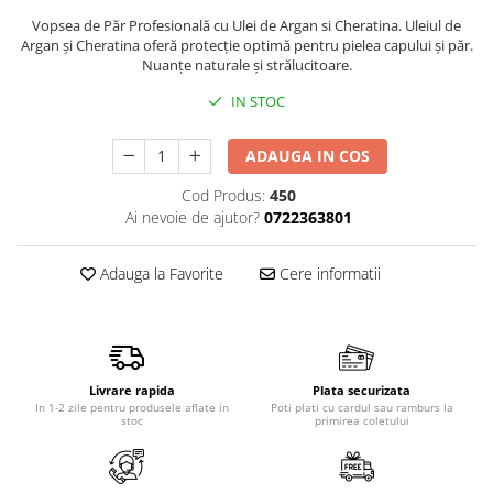
Produse pentru epilare
Vopsea de Păr Profesională cu Ulei de Argan si Cheratina. Uleiul de
Produse pentru protectie solara
Argan şi Cheratina oferă protecţie optimă pentru pielea capului şi păr.
Nuanţe naturale şi strălucitoare.
Servetele umede
Bureti de baie
IN STOC
Accesorii ingrijire corp
ADAUGA IN COS
Machiaj
Mascara
Cod Produs:
450
Ai nevoie de ajutor?
0722363801
Creion si tus ochi
Ruj si creion buze
Adauga la Favorite
Cere informatii
Produse stilizare sprancene
Aplicatoare si pensule machiaj
Accesorii machiaj
Igiena dentara
Livrare rapida
Plata securizata
Periute de dinti
In 1-2 zile pentru produsele aflate in
Poti plati cu cardul sau ramburs la
stoc
primirea coletului
Pasta de dinti
Apa de gura
Ata dentara