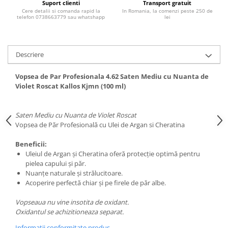
Suport clienti
Transport gratuit
Adeziv dentar si ingrijire proteza
Cere detalii si comanda rapid la
In Romania, la comenzi peste 250 de
telefon 0738663779 sau whatshapp
lei
Igiena intima
Tampoane si absorbante
Geluri si deodorante igiena intima
Descriere
Produse manichiura & pedichiura
Vopsea de Par Profesionala 4.62 Saten Mediu cu Nuanta de
Oja si lac de unghii
Violet Roscat Kallos Kjmn (100 ml)
Accesorii manichiura & pedichiura
Scutece adulti
Saten Mediu cu Nuanta de Violet Roscat
Seturi cadou
Vopsea de Păr Profesională cu Ulei de Argan si Cheratina
Beneficii:
Uleiul de Argan şi Cheratina oferă protecţie optimă pentru
pielea capului şi păr.
Nuanţe naturale şi strălucitoare.
Acoperire perfectă chiar şi pe firele de păr albe.
Vopseaua nu vine insotita de oxidant.
Oxidantul se achizitioneaza separat.
Informatii conformitate produs