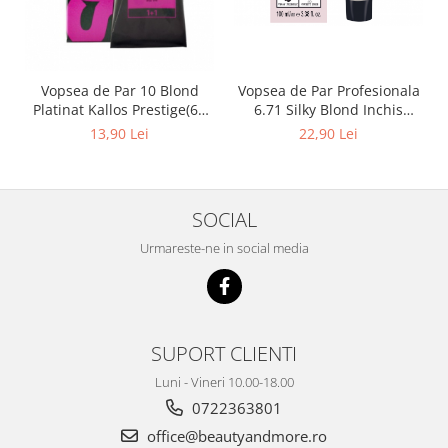
Vopsea de Par 10 Blond
Vopsea de Par Profesionala
Platinat Kallos Prestige(60
6.71 Silky Blond Inchis
ml)
Saten Cenusiu 100ml
13,90 Lei
22,90 Lei
SOCIAL
Urmareste-ne in social media
SUPORT CLIENTI
Luni - Vineri 10.00-18.00
0722363801
office@beautyandmore.ro