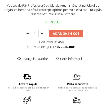
Produse pentru epilare
Vopsea de Păr Profesională cu Ulei de Argan si Cheratina. Uleiul de
Produse pentru protectie solara
Argan şi Cheratina oferă protecţie optimă pentru pielea capului şi păr.
Nuanţe naturale şi strălucitoare.
Servetele umede
Bureti de baie
IN STOC
Accesorii ingrijire corp
ADAUGA IN COS
Machiaj
Mascara
Cod Produs:
458
Ai nevoie de ajutor?
0722363801
Creion si tus ochi
Ruj si creion buze
Adauga la Favorite
Cere informatii
Produse stilizare sprancene
Aplicatoare si pensule machiaj
Accesorii machiaj
Igiena dentara
Livrare rapida
Plata securizata
Periute de dinti
In 1-2 zile pentru produsele aflate in
Poti plati cu cardul sau ramburs la
stoc
primirea coletului
Pasta de dinti
Apa de gura
Ata dentara