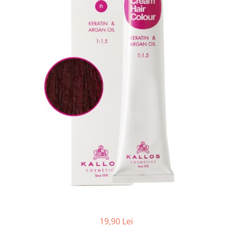
Balsam de par
Ceara de par si gel
Accesorii par
Cosmetice profesionale
Sampon de par
Tratamente si masca de par
Vopsea de par si oxidant
Accesorii tuns si vopsit
Hair styling
Balsam de par
Ingrijire corp
Geluri de dus
Deodorante si antiperspirante
Lotiuni si creme de corp
Parfumuri
Sapunuri
19,90 Lei
Spuma si saruri de baie