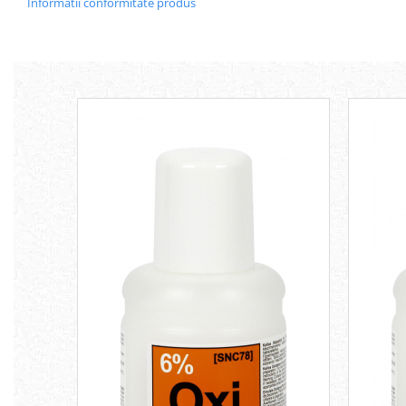
Informatii conformitate produs
Geluri si deodorante igiena intima
Produse manichiura & pedichiura
Oja si lac de unghii
Accesorii manichiura & pedichiura
Scutece adulti
Seturi cadou