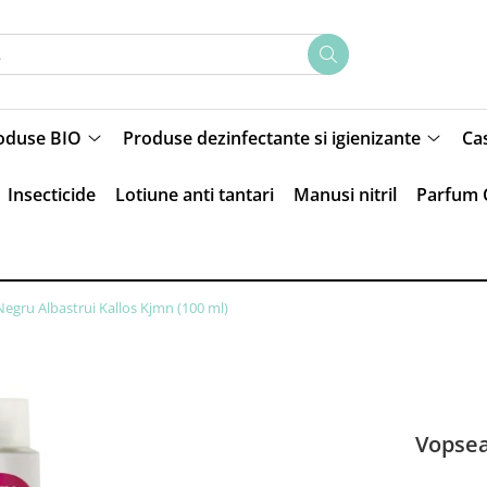
oduse BIO
Produse dezinfectante si igienizante
Ca
Insecticide
Lotiune anti tantari
Manusi nitril
Parfum 
Negru Albastrui Kallos Kjmn (100 ml)
Vopsea