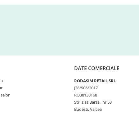
DATE COMERCIALE
ta
RODASIM RETAIL SRL
ur
J38/906/2017
selor
RO38138168
Str Izlaz Barza , nr 53
Budesti, Valcea