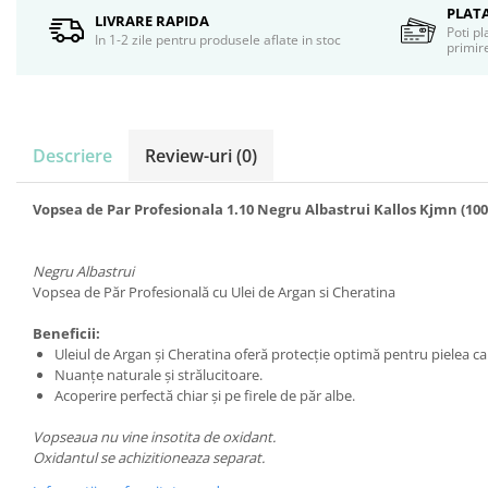
Servetele umede
PLAT
LIVRARE RAPIDA
Poti pl
Bureti de baie
In 1-2 zile pentru produsele aflate in stoc
primire
Accesorii ingrijire corp
Machiaj
Mascara
Creion si tus ochi
Descriere
Review-uri
(0)
Ruj si creion buze
Produse stilizare sprancene
Vopsea de Par Profesionala 1.10 Negru Albastrui Kallos Kjmn (100
Aplicatoare si pensule machiaj
Accesorii machiaj
Negru Albastrui
Igiena dentara
Vopsea de Păr Profesională cu Ulei de Argan si Cheratina
Periute de dinti
Beneficii:
Pasta de dinti
Uleiul de Argan şi Cheratina oferă protecţie optimă pentru pielea cap
Apa de gura
Nuanţe naturale şi strălucitoare.
Ata dentara
Acoperire perfectă chiar şi pe firele de păr albe.
Adeziv dentar si ingrijire proteza
Vopseaua nu vine insotita de oxidant.
Igiena intima
Oxidantul se achizitioneaza separat.
Tampoane si absorbante