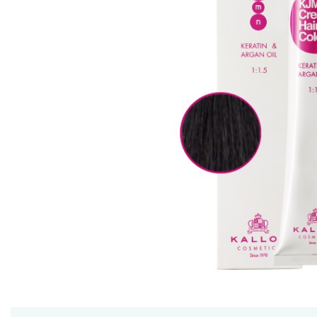
Ceara de par si gel
Accesorii par
Cosmetice profesionale
Sampon de par
Tratamente si masca de par
Vopsea de par si oxidant
Accesorii tuns si vopsit
Hair styling
Balsam de par
Ingrijire corp
Geluri de dus
Deodorante si antiperspirante
Lotiuni si creme de corp
Parfumuri
Sapunuri
Spuma si saruri de baie
Produse pentru epilare
Produse pentru protectie solara