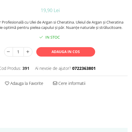
19,90 Lei
Profesională cu Ulei de Argan si Cheratina. Uleiul de Argan şi Cheratina
ie optimă pentru pielea capului şi păr. Nuanţe naturale şi strălucitoare.
IN STOC
ADAUGA IN COS
Cod Produs:
391
Ai nevoie de ajutor?
0722363801
Adauga la Favorite
Cere informatii