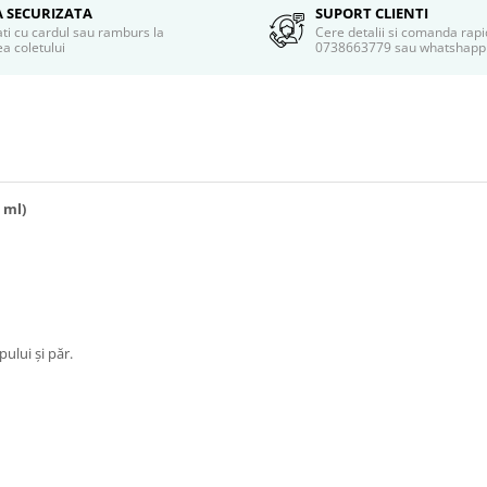
A SECURIZATA
SUPORT CLIENTI
ati cu cardul sau ramburs la
Cere detalii si comanda rapi
a coletului
0738663779 sau whatshapp
 ml)
ului şi păr.