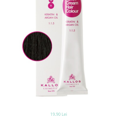
Ceara de par si gel
Accesorii par
Cosmetice profesionale
Sampon de par
Tratamente si masca de par
Vopsea de par si oxidant
Accesorii tuns si vopsit
Hair styling
Balsam de par
Ingrijire corp
Geluri de dus
Deodorante si antiperspirante
Lotiuni si creme de corp
Parfumuri
Sapunuri
Spuma si saruri de baie
Produse pentru epilare
Produse pentru protectie solara
19,90 Lei