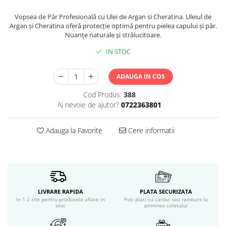
Servetele umede
Bureti de baie
Vopsea de Păr Profesională cu Ulei de Argan si Cheratina. Uleiul de
Argan şi Cheratina oferă protecţie optimă pentru pielea capului şi păr.
Accesorii ingrijire corp
Nuanţe naturale şi strălucitoare.
Machiaj
IN STOC
Mascara
Creion si tus ochi
ADAUGA IN COS
Ruj si creion buze
Produse stilizare sprancene
Cod Produs:
388
Aplicatoare si pensule machiaj
Ai nevoie de ajutor?
0722363801
Accesorii machiaj
Igiena dentara
Adauga la Favorite
Cere informatii
Periute de dinti
Pasta de dinti
Apa de gura
Ata dentara
LIVRARE RAPIDA
PLATA SECURIZATA
Adeziv dentar si ingrijire proteza
In 1-2 zile pentru produsele aflate in
Poti plati cu cardul sau ramburs la
Igiena intima
stoc
primirea coletului
Tampoane si absorbante