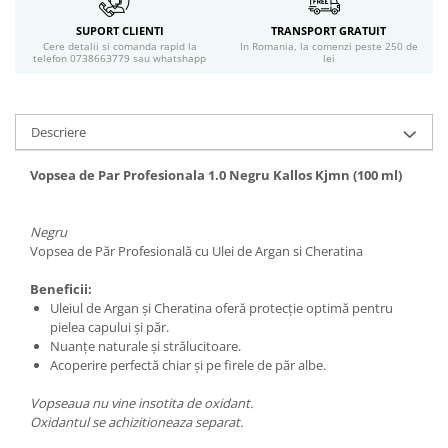
Geluri si deodorante igiena intima
SUPORT CLIENTI
TRANSPORT GRATUIT
Produse manichiura & pedichiura
Cere detalii si comanda rapid la
In Romania, la comenzi peste 250 de
telefon 0738663779 sau whatshapp
lei
Oja si lac de unghii
Accesorii manichiura & pedichiura
Scutece adulti
Descriere
Seturi cadou
Vopsea de Par Profesionala 1.0 Negru Kallos Kjmn (100 ml)
Negru
Vopsea de Păr Profesională cu Ulei de Argan si Cheratina
Beneficii:
Uleiul de Argan şi Cheratina oferă protecţie optimă pentru
pielea capului şi păr.
Nuanţe naturale şi strălucitoare.
Acoperire perfectă chiar şi pe firele de păr albe.
Vopseaua nu vine insotita de oxidant.
Oxidantul se achizitioneaza separat.