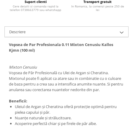
Suport clienti
Transport gratuit
Adeziv dentar si ingrijire proteza
Cere detalii si comanda rapid la
In Romania, la comenzi peste 250 de
telefon 0738663779 sau whatshapp
lei
Igiena intima
Tampoane si absorbante
Geluri si deodorante igiena intima
Descriere
Produse manichiura & pedichiura
Vopsea de Par Profesionala 0.11 Mixton Cenusiu Kallos
Oja si lac de unghii
Kjmn (100 ml)
Accesorii manichiura & pedichiura
Scutece adulti
Mixton Cenusiu
Seturi cadou
Vopsea de Păr Profesională cu Ulei de Argan si Cheratina.
Mixtonul poate fi aplicat ca atare sau in combinatie cu o culoare
de baza pentru a crea sau a intensifica anumite nuante. Si pentru
anularea sau corectarea nuantelor nedorite din par.
Beneficii:
Uleiul de Argan şi Cheratina oferă protecţie optimă pentru
pielea capului şi păr.
Nuanţe naturale şi strălucitoare.
Acoperire perfectă chiar şi pe firele de păr albe.