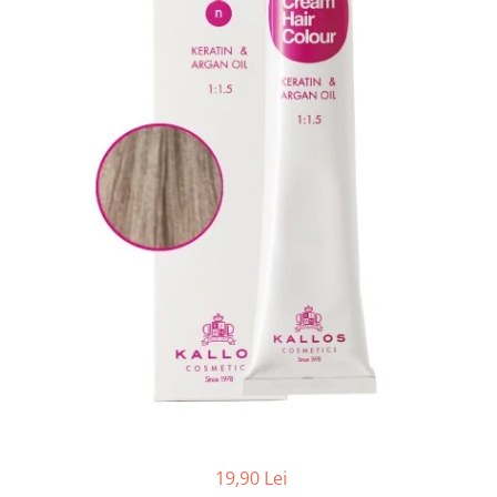
Balsam de par
Ceara de par si gel
Accesorii par
Cosmetice profesionale
Sampon de par
Tratamente si masca de par
Vopsea de par si oxidant
Accesorii tuns si vopsit
Hair styling
Balsam de par
Ingrijire corp
Geluri de dus
Deodorante si antiperspirante
Lotiuni si creme de corp
Parfumuri
Sapunuri
19,90 Lei
Spuma si saruri de baie