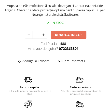
Produse pentru epilare
Vopsea de Păr Profesională cu Ulei de Argan si Cheratina. Uleiul de
Produse pentru protectie solara
Argan şi Cheratina oferă protecţie optimă pentru pielea capului şi păr.
Nuanţe naturale şi strălucitoare.
Servetele umede
Bureti de baie
IN STOC
Accesorii ingrijire corp
ADAUGA IN COS
Machiaj
Mascara
Cod Produs:
488
Ai nevoie de ajutor?
0722363801
Creion si tus ochi
Ruj si creion buze
Adauga la Favorite
Cere informatii
Produse stilizare sprancene
Aplicatoare si pensule machiaj
Accesorii machiaj
Igiena dentara
Livrare rapida
Plata securizata
Periute de dinti
In 1-2 zile pentru produsele aflate in
Poti plati cu cardul sau ramburs la
stoc
primirea coletului
Pasta de dinti
Apa de gura
Ata dentara