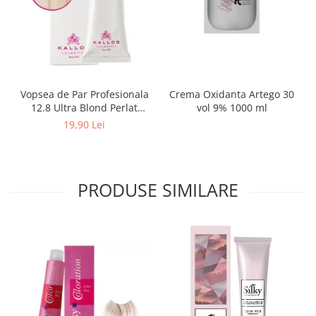
Crema Oxidanta Artego 30
Vopsea de Par Profesionala
vol 9% 1000 ml
12.8 Ultra Blond Perlat
Special Kallos Kjmn (100 ml)
19,90 Lei
PRODUSE SIMILARE