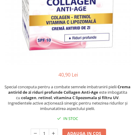
Balsam de par
Ceara de par si gel
Accesorii par
Cosmetice profesionale
Sampon de par
Tratamente si masca de par
Vopsea de par si oxidant
Accesorii tuns si vopsit
Hair styling
40,90 Lei
Balsam de par
Ingrijire corp
Special conceputa pentru a combate semnele imbatranirii pielii
Crema
Geluri de dus
antirid de zi riduri profunde Collagen Anti-Age
este imbogatita
cu
colagen
,
retinol
,
vitamina C
lipozomala și filtru UV
.
Deodorante si antiperspirante
Ingredientele active acționează sinergic pentru netezirea ridurilor și
Lotiuni si creme de corp
imbunatatirea aspectului pielii.
Parfumuri
IN STOC
Sapunuri
Spuma si saruri de baie
ADAUGA IN COS