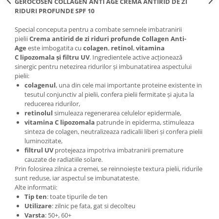
GEROCOSEN COLLAGEN ANTI AGE CREMA ANTIRID DE ZI
Adeziv dentar si ingrijire proteza
RIDURI PROFUNDE SPF 10
Igiena intima
Special conceputa pentru a combate semnele imbatranirii
Tampoane si absorbante
pielii
Crema antirid de zi riduri profunde Collagen Anti-
Age
este imbogatita cu
colagen
,
retinol
,
vitamina
Geluri si deodorante igiena intima
C
lipozomala și filtru UV
. Ingredientele active acționează
Produse manichiura & pedichiura
sinergic pentru netezirea ridurilor și imbunatatirea aspectului
pielii:
Oja si lac de unghii
colagenul
, una din cele mai importante proteine existente in
Accesorii manichiura & pedichiura
tesutul conjunctiv al pielii, confera pielii fermitate și ajuta la
Scutece adulti
reducerea ridurilor,
retinolul
simuleaza regenerarea celulelor epidermale,
Seturi cadou
vitamina C lipozomala
patrunde in epiderma, stimuleaza
sinteza de colagen, neutralizeaza radicalii liberi și confera pielii
luminozitate,
filtrul UV
protejeaza impotriva imbatranirii premature
cauzate de radiatiile solare.
Prin folosirea zilnica a cremei, se reinnoiește textura pielii, ridurile
sunt reduse, iar aspectul se imbunatateste.
Alte informatii:
Tip ten
: toate tipurile de ten
Utilizare
: zilnic pe fata, gat si decolteu
Varsta
: 50+, 60+