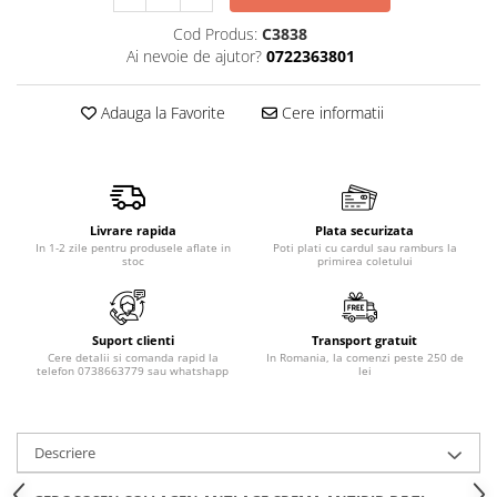
Produse pentru epilare
Cod Produs:
C3838
Produse pentru protectie solara
Ai nevoie de ajutor?
0722363801
Servetele umede
Bureti de baie
Adauga la Favorite
Cere informatii
Accesorii ingrijire corp
Machiaj
Mascara
Creion si tus ochi
Livrare rapida
Plata securizata
Ruj si creion buze
In 1-2 zile pentru produsele aflate in
Poti plati cu cardul sau ramburs la
stoc
primirea coletului
Produse stilizare sprancene
Aplicatoare si pensule machiaj
Accesorii machiaj
Suport clienti
Transport gratuit
Cere detalii si comanda rapid la
In Romania, la comenzi peste 250 de
Igiena dentara
telefon 0738663779 sau whatshapp
lei
Periute de dinti
Pasta de dinti
Descriere
Apa de gura
Ata dentara