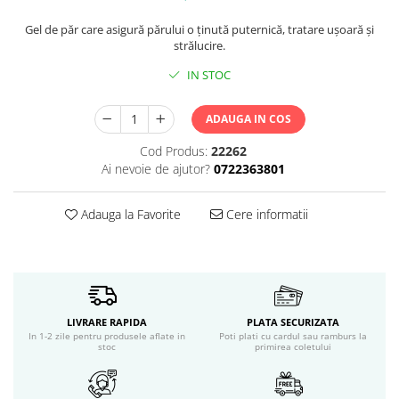
Servetele umede
Bureti de baie
Gel de păr care asigură părului o ţinută puternică, tratare uşoară şi
strălucire.
Accesorii ingrijire corp
Machiaj
IN STOC
Mascara
ADAUGA IN COS
Creion si tus ochi
Ruj si creion buze
Cod Produs:
22262
Produse stilizare sprancene
Ai nevoie de ajutor?
0722363801
Aplicatoare si pensule machiaj
Accesorii machiaj
Adauga la Favorite
Cere informatii
Igiena dentara
Periute de dinti
Pasta de dinti
Apa de gura
Ata dentara
LIVRARE RAPIDA
PLATA SECURIZATA
In 1-2 zile pentru produsele aflate in
Poti plati cu cardul sau ramburs la
Adeziv dentar si ingrijire proteza
stoc
primirea coletului
Igiena intima
Tampoane si absorbante