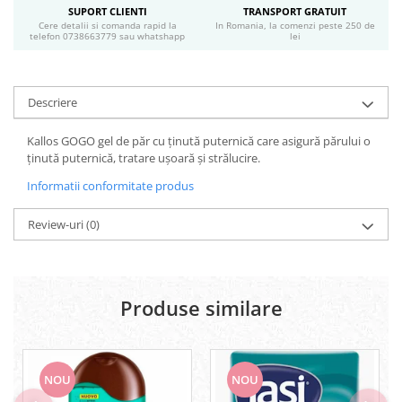
Geluri si deodorante igiena intima
SUPORT CLIENTI
TRANSPORT GRATUIT
Cere detalii si comanda rapid la
In Romania, la comenzi peste 250 de
Produse manichiura & pedichiura
telefon 0738663779 sau whatshapp
lei
Oja si lac de unghii
Accesorii manichiura & pedichiura
Descriere
Scutece adulti
Seturi cadou
Kallos GOGO gel de păr cu ținută puternică care asigură părului o
ţinută puternică, tratare uşoară şi strălucire.
Informatii conformitate produs
Review-uri
(0)
Produse similare
NOU
NOU