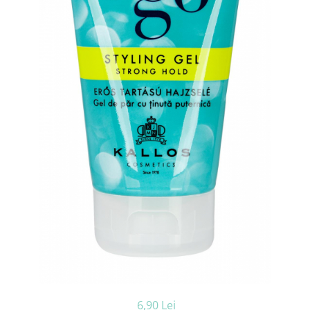
Ceara de par si gel
Accesorii par
Cosmetice profesionale
Sampon de par
Tratamente si masca de par
Vopsea de par si oxidant
Accesorii tuns si vopsit
Hair styling
Balsam de par
Ingrijire corp
Geluri de dus
Deodorante si antiperspirante
Lotiuni si creme de corp
Parfumuri
Sapunuri
Spuma si saruri de baie
Produse pentru epilare
Produse pentru protectie solara
6,90 Lei