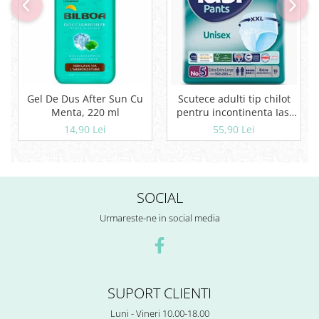
Gel De Dus After Sun Cu
Scutece adulti tip chilot
Menta, 220 ml
pentru incontinenta Iasi
Pants Unisex, Marime XXL,
14,90 Lei
55,90 Lei
10 buc
SOCIAL
Urmareste-ne in social media
SUPORT CLIENTI
Luni - Vineri 10.00-18.00