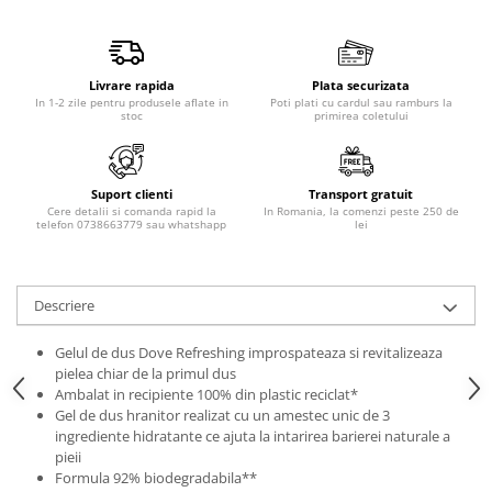
Produse pentru epilare
Produse pentru protectie solara
Servetele umede
Livrare rapida
Plata securizata
Bureti de baie
In 1-2 zile pentru produsele aflate in
Poti plati cu cardul sau ramburs la
stoc
primirea coletului
Accesorii ingrijire corp
Machiaj
Mascara
Suport clienti
Transport gratuit
Cere detalii si comanda rapid la
In Romania, la comenzi peste 250 de
Creion si tus ochi
telefon 0738663779 sau whatshapp
lei
Ruj si creion buze
Produse stilizare sprancene
Aplicatoare si pensule machiaj
Descriere
Accesorii machiaj
Gelul de dus Dove Refreshing improspateaza si revitalizeaza
Igiena dentara
pielea chiar de la primul dus
Periute de dinti
Ambalat in recipiente 100% din plastic reciclat*
Gel de dus hranitor realizat cu un amestec unic de 3
Pasta de dinti
ingrediente hidratante ce ajuta la intarirea barierei naturale a
Apa de gura
pieii
Formula 92% biodegradabila**
Ata dentara