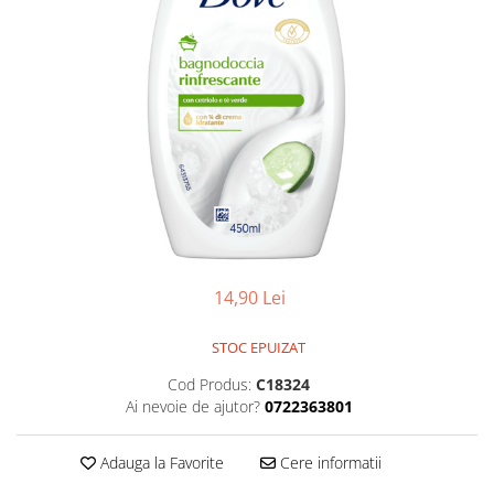
Balsam de par
Ceara de par si gel
Accesorii par
Cosmetice profesionale
Sampon de par
Tratamente si masca de par
Vopsea de par si oxidant
Accesorii tuns si vopsit
Hair styling
Balsam de par
14,90 Lei
Ingrijire corp
Geluri de dus
STOC EPUIZAT
Deodorante si antiperspirante
Cod Produs:
C18324
Lotiuni si creme de corp
Ai nevoie de ajutor?
0722363801
Parfumuri
Sapunuri
Adauga la Favorite
Cere informatii
Spuma si saruri de baie