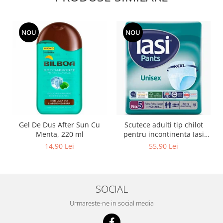
NOU
NOU
Gel De Dus After Sun Cu
Scutece adulti tip chilot
Menta, 220 ml
pentru incontinenta Iasi
Pants Unisex, Marime XXL,
14,90 Lei
55,90 Lei
10 buc
SOCIAL
Urmareste-ne in social media