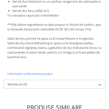
Gel de dus hidratant cu un parfum revigorant de castravete si
Adeziv dentar si ingrijire proteza
ceai verde
Igiena intima
Gel de dus fara sulfati SLS
*cu exceptia capacului si etichetelor
Tampoane si absorbante
Geluri si deodorante igiena intima
**92% dintre ingrediente se descompun in dioxid de carbon, apa
si minerale (testat prin metodele OCDE 301,302 si/sau 310)
Produse manichiura & pedichiura
Oja si lac de unghii
Gelul de dus potrivit te ajuta sa iti incepi fiecare zi invigorata.
Gelul de dus Dove Refreshing te ajuta sa iti energizezi pielea,
Accesorii manichiura & pedichiura
combinand ingrijirea clasica a gelurilor de dus hidratante Dove, cu
Scutece adulti
castravetele si ceaiul verde, pentru a-ti invigora si hrani pielea de
la primul dus.
Seturi cadou
Informatii conformitate produs
Review-uri
(0)
PRODUSE SIMILARE