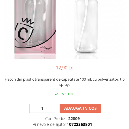
Balsam de par
Ceara de par si gel
Accesorii par
Cosmetice profesionale
Sampon de par
Tratamente si masca de par
Vopsea de par si oxidant
Accesorii tuns si vopsit
Hair styling
12,90 Lei
Balsam de par
Ingrijire corp
Flacon din plastic transparent de capacitate 100 ml, cu pulverizator, tip
spray.
Geluri de dus
IN STOC
Deodorante si antiperspirante
Lotiuni si creme de corp
ADAUGA IN COS
Parfumuri
Sapunuri
Cod Produs:
22809
Ai nevoie de ajutor?
0722363801
Spuma si saruri de baie