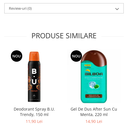
Adeziv dentar si ingrijire proteza
Review-uri
(0)
Igiena intima
Tampoane si absorbante
Geluri si deodorante igiena intima
PRODUSE SIMILARE
Produse manichiura & pedichiura
Oja si lac de unghii
Accesorii manichiura & pedichiura
NOU
NOU
Scutece adulti
Seturi cadou
Deodorant Spray B.U.
Gel De Dus After Sun Cu
Trendy, 150 ml
Menta, 220 ml
11,90 Lei
14,90 Lei