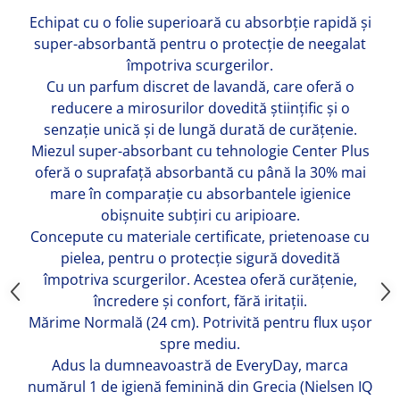
Adeziv dentar si ingrijire proteza
Echipat cu o folie superioară cu absorbție rapidă și
Igiena intima
super-absorbantă pentru o protecție de neegalat
împotriva scurgerilor.
Tampoane si absorbante
Cu un parfum discret de lavandă, care oferă o
Geluri si deodorante igiena intima
reducere a mirosurilor dovedită științific și o
Produse manichiura & pedichiura
senzație unică și de lungă durată de curățenie.
Oja si lac de unghii
Miezul super-absorbant cu tehnologie Center Plus
Accesorii manichiura & pedichiura
oferă o suprafață absorbantă cu până la 30% mai
Scutece adulti
mare în comparație cu absorbantele igienice
Seturi cadou
obișnuite subțiri cu aripioare.
Concepute cu materiale certificate, prietenoase cu
pielea, pentru o protecție sigură dovedită
împotriva scurgerilor. Acestea oferă curățenie,
încredere și confort, fără iritații.
Mărime Normală (24 cm). Potrivită pentru flux ușor
spre mediu.
Adus la dumneavoastră de EveryDay, marca
numărul 1 de igienă feminină din Grecia (Nielsen IQ