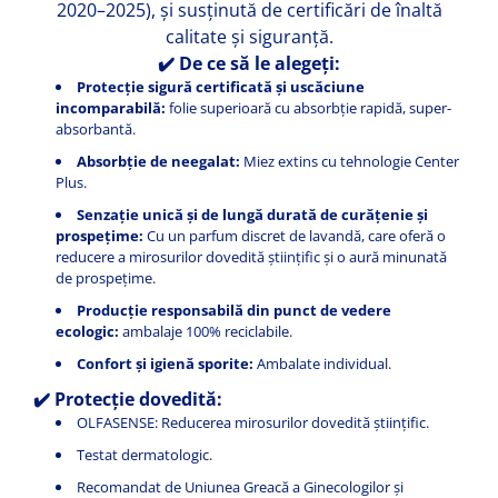
2020–2025), și susținută de certificări de înaltă
calitate și siguranță.
✔️ De ce să le alegeți:
Protecție sigură certificată și uscăciune
incomparabilă:
folie superioară cu absorbție rapidă, super-
absorbantă.
Absorbție de neegalat:
Miez extins cu tehnologie Center
Plus.
Senzație unică și de lungă durată de curățenie și
prospețime:
Cu un parfum discret de lavandă, care oferă o
reducere a mirosurilor dovedită științific și o aură minunată
de prospețime.
Producție responsabilă din punct de vedere
ecologic:
ambalaje 100% reciclabile.
Confort și igienă sporite:
Ambalate individual.
✔️ Protecție dovedită:
OLFASENSE: Reducerea mirosurilor dovedită științific.
Testat dermatologic.
Recomandat de Uniunea Greacă a Ginecologilor și