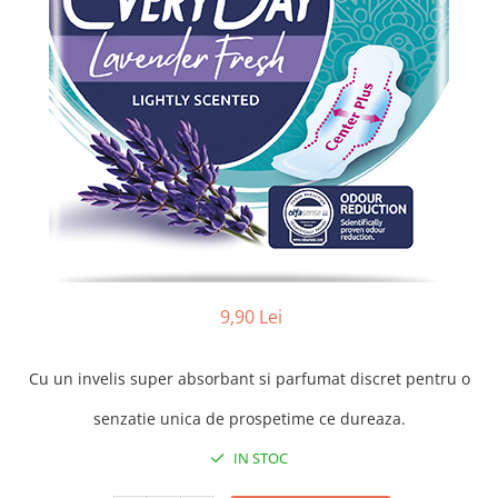
Balsam de par
Ceara de par si gel
Accesorii par
Cosmetice profesionale
Sampon de par
Tratamente si masca de par
Vopsea de par si oxidant
Accesorii tuns si vopsit
Hair styling
Balsam de par
Ingrijire corp
9,90 Lei
Geluri de dus
Deodorante si antiperspirante
Cu un invelis super absorbant si parfumat discret pentru o
Lotiuni si creme de corp
senzatie unica de prospetime ce dureaza.
Parfumuri
Sapunuri
IN STOC
Spuma si saruri de baie