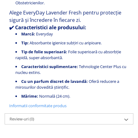
Obstetricienilor.
Alege EveryDay Lavender Fresh pentru protecție
sigură și încredere în fiecare zi.
✔️ Caracteristici ale produsului:
Marcă:
Everyday
Tip:
Absorbante igienice subțiri cu aripioare.
Tip de folie superioară:
Folie superioară cu absorbție
rapidă, super-absorbantă.
Caracteristici suplimentare:
Tehnologie Center Plus cu
nucleu extins.
Cu un parfum discret de lavandă:
Oferă reducere a
mirosurilor dovedită științific.
Mărime:
Normală (24 cm).
Informatii conformitate produs
Review-uri
(0)