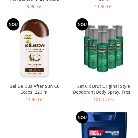
9,90 Lei
11,90 Lei
NOU
NOU
Gel De Dus After Sun Cu
Set 6 x Brut Original Style
Cocos, 220 ml
Deodorant Body Spray, Fresh,
Verde 200 ml
14,90 Lei
101,14 Lei
NOU