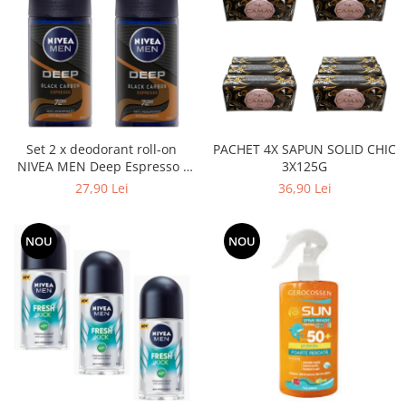
Set 2 x deodorant roll-on
PACHET 4X SAPUN SOLID CHIC
NIVEA MEN Deep Espresso ,
3X125G
50 ml
27,90 Lei
36,90 Lei
NOU
NOU