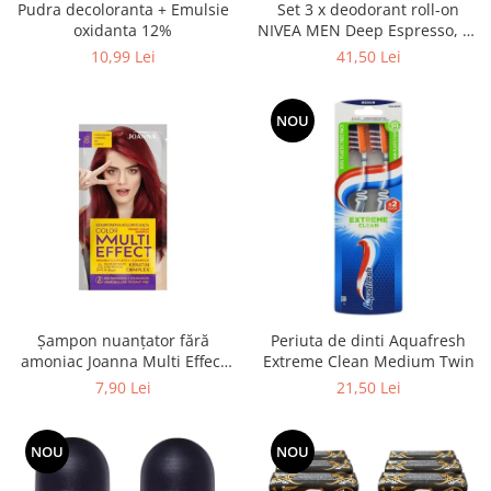
Pudra decoloranta + Emulsie
Set 3 x deodorant roll-on
oxidanta 12%
NIVEA MEN Deep Espresso, 50
ml
10,99 Lei
41,50 Lei
NOU
Șampon nuanțator fără
Periuta de dinti Aquafresh
amoniac Joanna Multi Effect
Extreme Clean Medium Twin
05, Roșu Coacăză, 35 ml
7,90 Lei
21,50 Lei
NOU
NOU