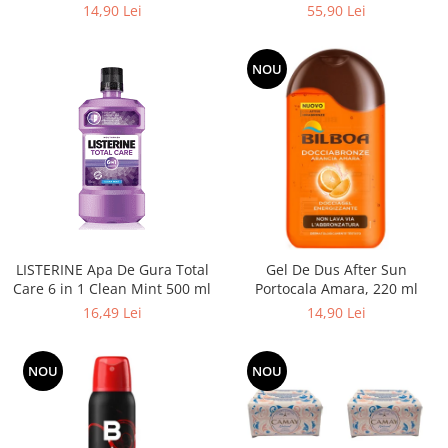
Unisex, Marime XXL, 10 buc
14,90 Lei
55,90 Lei
Produse pentru epilare
Produse pentru protectie solara
Servetele umede
NOU
Bureti de baie
Accesorii ingrijire corp
Machiaj
Mascara
Creion si tus ochi
Ruj si creion buze
Produse stilizare sprancene
LISTERINE Apa De Gura Total
Gel De Dus After Sun
Aplicatoare si pensule machiaj
Care 6 in 1 Clean Mint 500 ml
Portocala Amara, 220 ml
Accesorii machiaj
16,49 Lei
14,90 Lei
Igiena dentara
Periute de dinti
NOU
NOU
Pasta de dinti
Apa de gura
Ata dentara