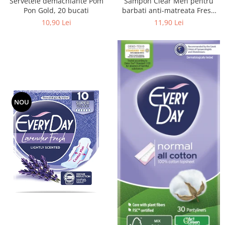
Servetele demachiante Pom
Sampon Clear Men pentru
Pon Gold, 20 bucati
barbati anti-matreata Fresh
cu menta 225 ml
10,90 Lei
11,90 Lei
NOU