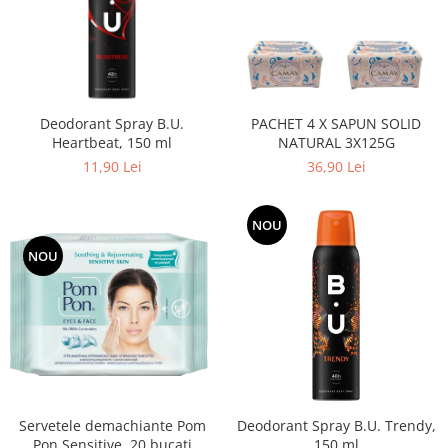
Adeziv dentar si ingrijire proteza
Igiena intima
Tampoane si absorbante
Geluri si deodorante igiena intima
Deodorant Spray B.U.
PACHET 4 X SAPUN SOLID
Produse manichiura & pedichiura
Heartbeat, 150 ml
NATURAL 3X125G
Oja si lac de unghii
11,90 Lei
36,90 Lei
Accesorii manichiura & pedichiura
Scutece adulti
NOU
Seturi cadou
NOU
Servetele demachiante Pom
Deodorant Spray B.U. Trendy,
Pon Sensitive, 20 bucati
150 ml