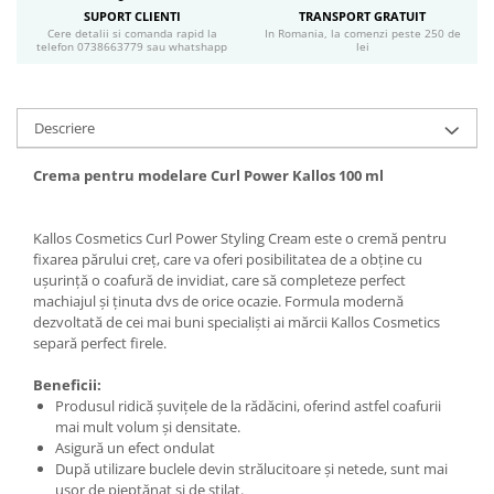
Geluri si deodorante igiena intima
SUPORT CLIENTI
TRANSPORT GRATUIT
Cere detalii si comanda rapid la
In Romania, la comenzi peste 250 de
Produse manichiura & pedichiura
telefon 0738663779 sau whatshapp
lei
Oja si lac de unghii
Accesorii manichiura & pedichiura
Scutece adulti
Descriere
Seturi cadou
Crema pentru modelare Curl Power Kallos 100 ml
Kallos Cosmetics Curl Power Styling Cream este o cremă pentru
fixarea părului creț, care va oferi posibilitatea de a obține cu
ușurință o coafură de invidiat, care să completeze perfect
machiajul și ținuta dvs de orice ocazie. Formula modernă
dezvoltată de cei mai buni specialiști ai mărcii Kallos Cosmetics
separă perfect firele.
Beneficii:
Produsul ridică șuvițele de la rădăcini, oferind astfel coafurii
mai mult volum și densitate.
Asigură un efect ondulat
După utilizare buclele devin strălucitoare și netede, sunt mai
ușor de pieptănat și de stilat.