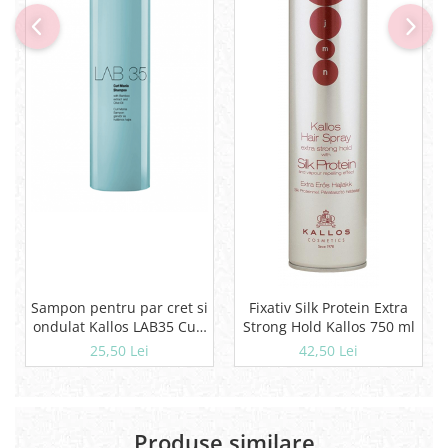
Sampon pentru par cret si
Fixativ Silk Protein Extra
ondulat Kallos LAB35 Curl
Strong Hold Kallos 750 ml
Mania, 300 ml
25,50 Lei
42,50 Lei
Produse similare