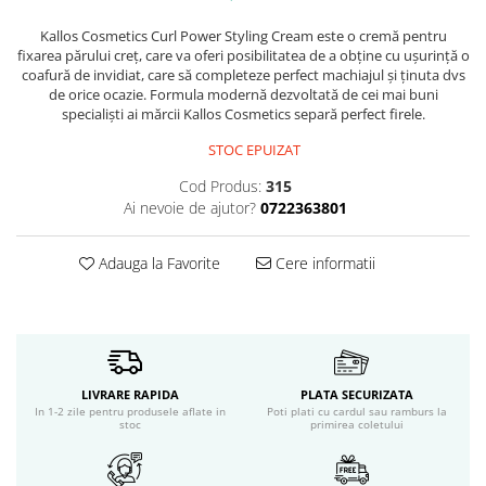
Servetele umede
Bureti de baie
Kallos Cosmetics Curl Power Styling Cream este o cremă pentru
fixarea părului creț, care va oferi posibilitatea de a obține cu ușurință o
Accesorii ingrijire corp
coafură de invidiat, care să completeze perfect machiajul și ținuta dvs
Machiaj
de orice ocazie. Formula modernă dezvoltată de cei mai buni
specialiști ai mărcii Kallos Cosmetics separă perfect firele.
Mascara
Creion si tus ochi
STOC EPUIZAT
Ruj si creion buze
Cod Produs:
315
Produse stilizare sprancene
Ai nevoie de ajutor?
0722363801
Aplicatoare si pensule machiaj
Accesorii machiaj
Adauga la Favorite
Cere informatii
Igiena dentara
Periute de dinti
Pasta de dinti
Apa de gura
Ata dentara
LIVRARE RAPIDA
PLATA SECURIZATA
In 1-2 zile pentru produsele aflate in
Poti plati cu cardul sau ramburs la
Adeziv dentar si ingrijire proteza
stoc
primirea coletului
Igiena intima
Tampoane si absorbante