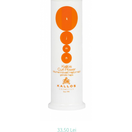
Ceara de par si gel
Accesorii par
Cosmetice profesionale
Sampon de par
Tratamente si masca de par
Vopsea de par si oxidant
Accesorii tuns si vopsit
Hair styling
Balsam de par
Ingrijire corp
Geluri de dus
Deodorante si antiperspirante
Lotiuni si creme de corp
Parfumuri
Sapunuri
Spuma si saruri de baie
Produse pentru epilare
Produse pentru protectie solara
33,50 Lei