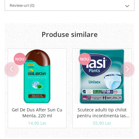
Review-uri
(0)
Produse similare
NOU
NOU
Gel De Dus After Sun Cu
Scutece adulti tip chilot
Menta, 220 ml
pentru incontinenta Iasi
Pants Unisex, Marime XXL,
14,90 Lei
55,90 Lei
10 buc