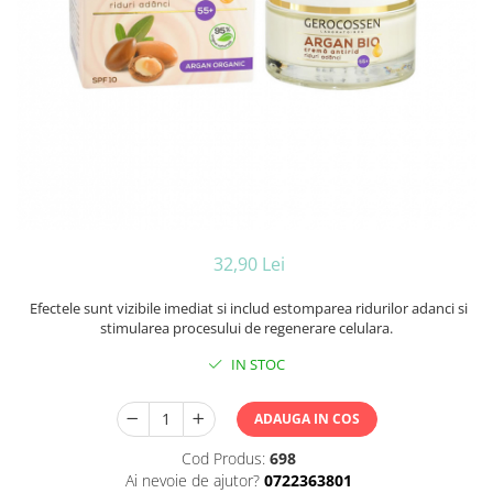
Ceara de par si gel
Accesorii par
Cosmetice profesionale
Sampon de par
Tratamente si masca de par
Vopsea de par si oxidant
Accesorii tuns si vopsit
Hair styling
Balsam de par
Ingrijire corp
32,90 Lei
Geluri de dus
Efectele sunt vizibile imediat si includ estomparea ridurilor adanci si
Deodorante si antiperspirante
stimularea procesului de regenerare celulara.
Lotiuni si creme de corp
IN STOC
Parfumuri
Sapunuri
ADAUGA IN COS
Spuma si saruri de baie
Produse pentru epilare
Cod Produs:
698
Produse pentru protectie solara
Ai nevoie de ajutor?
0722363801