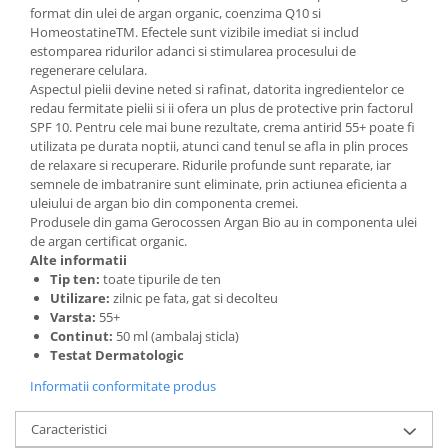
Geluri si deodorante igiena intima
format din ulei de argan organic, coenzima Q10 si
HomeostatineTM. Efectele sunt vizibile imediat si includ
Produse manichiura & pedichiura
estomparea ridurilor adanci si stimularea procesului de
Oja si lac de unghii
regenerare celulara.
Aspectul pielii devine neted si rafinat, datorita ingredientelor ce
Accesorii manichiura & pedichiura
redau fermitate pielii si ii ofera un plus de protective prin factorul
Scutece adulti
SPF 10. Pentru cele mai bune rezultate, crema antirid 55+ poate fi
utilizata pe durata noptii, atunci cand tenul se afla in plin proces
Seturi cadou
de relaxare si recuperare. Ridurile profunde sunt reparate, iar
semnele de imbatranire sunt eliminate, prin actiunea eficienta a
uleiului de argan bio din componenta cremei.
Produsele din gama Gerocossen Argan Bio au in componenta ulei
de argan certificat organic.
Alte informatii
Tip ten:
toate tipurile de ten
Utilizare:
zilnic pe fata, gat si decolteu
Varsta:
55+
Continut:
50 ml (ambalaj sticla)
Testat Dermatologic
Informatii conformitate produs
Caracteristici