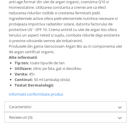
anti-age format din ulei de argan organic, coenzima Q10 si
Adeziv dentar si ingrijire proteza
Homeostatine. Utilizarea constanta a cremei are ca efect
Igiena intima
reducerea ridurilor vizibile si cresterea fermitatii pielii.
Ingredientele active ofera pielii elementele nutritive necesare si
Tampoane si absorbante
protejeaza impotriva radiatiilor solare, datorita factorului de
Geluri si deodorante igiena intima
protective UV - SPF 10. Crema antirid cu ulei de argan bio ofera
tenului un aspect neted si suplu, combate ridurile deja existente
Produse manichiura & pedichiura
si previne viitoarele semne ale imbatranirii.
Oja si lac de unghii
Produsele din gama Gerocossen Argan Bio au in componenta ulei
de argan certificat organic.
Accesorii manichiura & pedichiura
Alte informatii
Scutece adulti
Tip ten:
toate tipurile de ten
Utilizare:
zilnic pe fata, gat si decolteu
Seturi cadou
Varsta:
45+
Continut:
50 ml (ambalaj sticla)
Testat Dermatologic
Informatii conformitate produs
Caracteristici
Review-uri
(0)