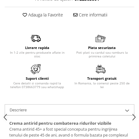
Produse pentru epilare
Produse pentru protectie solara
Adauga la Favorite
Cere informatii
Servetele umede
Bureti de baie
Accesorii ingrijire corp
Machiaj
Livrare rapida
Plata securizata
In 1-2 zile pentru produsele aflate in
Poti plati cu cardul sau ramburs la
Mascara
stoc
primirea coletului
Creion si tus ochi
Ruj si creion buze
Produse stilizare sprancene
Suport clienti
Transport gratuit
Cere detalii si comanda rapid la
In Romania, la comenzi peste 250 de
Aplicatoare si pensule machiaj
telefon 0738663779 sau whatshapp
lei
Accesorii machiaj
Igiena dentara
Descriere
Periute de dinti
Pasta de dinti
Crema antirid pentru combaterea ridurilor vizibile
Apa de gura
Crema antirid 45+ a fost special conceputa pentru ingrijirea
tenului de peste 45 de ani, avand o formula bazata pe complexul
Ata dentara