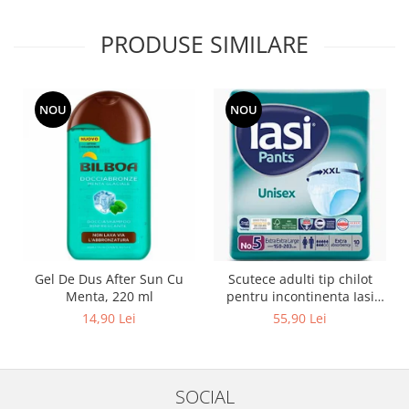
PRODUSE SIMILARE
NOU
NOU
Gel De Dus After Sun Cu
Scutece adulti tip chilot
Menta, 220 ml
pentru incontinenta Iasi
Pants Unisex, Marime XXL,
14,90 Lei
55,90 Lei
10 buc
SOCIAL