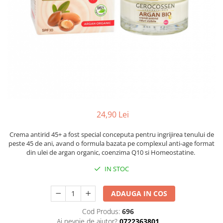
Balsam de par
Ceara de par si gel
Accesorii par
Cosmetice profesionale
Sampon de par
Tratamente si masca de par
Vopsea de par si oxidant
Accesorii tuns si vopsit
Hair styling
24,90 Lei
Balsam de par
Crema antirid 45+ a fost special conceputa pentru ingrijirea tenului de
Ingrijire corp
peste 45 de ani, avand o formula bazata pe complexul anti-age format
Geluri de dus
din ulei de argan organic, coenzima Q10 si Homeostatine.
Deodorante si antiperspirante
IN STOC
Lotiuni si creme de corp
Parfumuri
ADAUGA IN COS
Sapunuri
Cod Produs:
696
Spuma si saruri de baie
Ai nevoie de ajutor?
0722363801