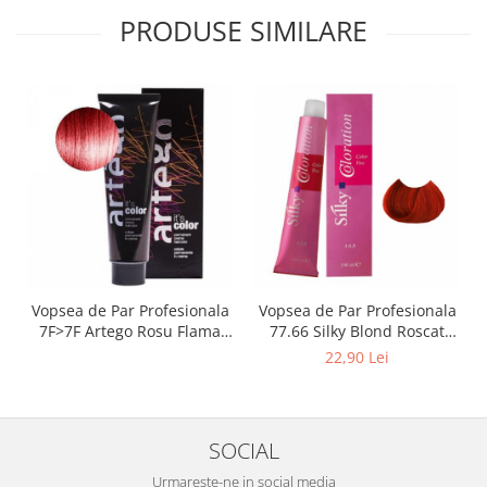
PRODUSE SIMILARE
Vopsea de Par Profesionala
Vopsea de Par Profesionala
7F>7F Artego Rosu Flama
77.66 Silky Blond Roscat
150 ml
Intens 100 ml
22,90 Lei
SOCIAL
Urmareste-ne in social media