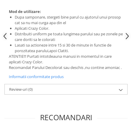
Adeziv dentar si ingrijire proteza
Mod de utilizare:
Igiena intima
Dupa samponare, stergeti bine parul cu ajutorul unui prosop
Tampoane si absorbante
cat sa nu mai curga apa din el
Aplicati Crazy Color.
Geluri si deodorante igiena intima
Distribuiti uniform pe toata lungimea parului sau pe zonele pe
Produse manichiura & pedichiura
care doriti sa le colorati
Lasati sa actioneze intre 15 si 30 de minute in functie de
Oja si lac de unghii
porozitatea parului,apoi Clatiti.
Accesorii manichiura & pedichiura
ATENTIE!!! Purtati intotdeauna manusi in momentul in care
Scutece adulti
aplicati Crazy Color.
Recomandat Parului Decolorat sau deschis ,nu contine amoniac .
Seturi cadou
Informatii conformitate produs
Review-uri
(0)
RECOMANDARI