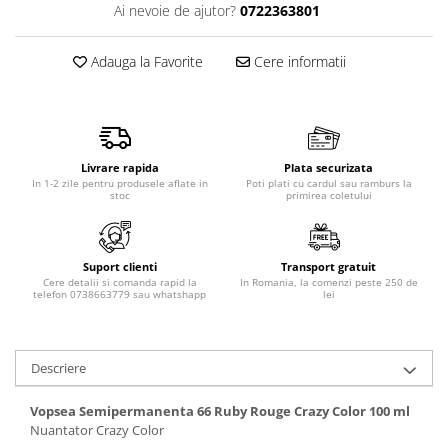
Ai nevoie de ajutor?
0722363801
Produse pentru epilare
Produse pentru protectie solara
Adauga la Favorite
Cere informatii
Servetele umede
Bureti de baie
Accesorii ingrijire corp
Machiaj
Livrare rapida
Plata securizata
Mascara
In 1-2 zile pentru produsele aflate in
Poti plati cu cardul sau ramburs la
stoc
primirea coletului
Creion si tus ochi
Ruj si creion buze
Produse stilizare sprancene
Suport clienti
Transport gratuit
Aplicatoare si pensule machiaj
Cere detalii si comanda rapid la
In Romania, la comenzi peste 250 de
telefon 0738663779 sau whatshapp
lei
Accesorii machiaj
Igiena dentara
Periute de dinti
Descriere
Pasta de dinti
Apa de gura
Vopsea Semipermanenta 66 Ruby Rouge Crazy Color 100 ml
Nuantator Crazy Color
Ata dentara