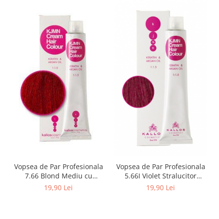
Vopsea de Par Profesionala
Vopsea de Par Profesionala
7.66 Blond Mediu cu
5.66I Violet Stralucitor
Nuanta de Roscat Kallos
Kallos Kjmn (100 ml)
19,90 Lei
19,90 Lei
Kjmn (100 ml)