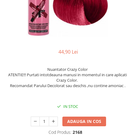
Balsam de par
Ceara de par si gel
Accesorii par
Cosmetice profesionale
Sampon de par
Tratamente si masca de par
Vopsea de par si oxidant
44,90 Lei
Accesorii tuns si vopsit
Hair styling
Nuantator Crazy Color
Balsam de par
ATENTIE!!! Purtati intotdeauna manusi in momentul in care aplicati
Crazy Color.
Ingrijire corp
Recomandat Parului Decolorat sau deschis ,nu contine amoniac .
Geluri de dus
Deodorante si antiperspirante
IN STOC
Lotiuni si creme de corp
Parfumuri
ADAUGA IN COS
Sapunuri
Spuma si saruri de baie
Cod Produs:
2168