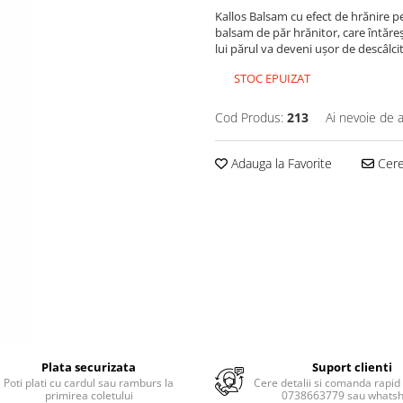
Kallos Balsam cu efect de hrănire p
balsam de păr hrănitor, care întăreşt
lui părul va deveni uşor de descâlcit
STOC EPUIZAT
Cod Produs:
213
Ai nevoie de a
Adauga la Favorite
Cere 
Plata securizata
Suport clienti
Poti plati cu cardul sau ramburs la
Cere detalii si comanda rapid 
primirea coletului
0738663779 sau whats