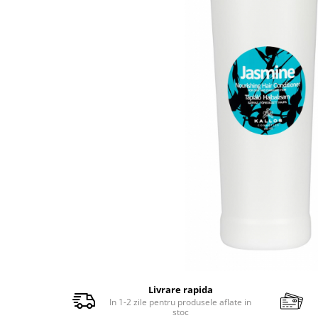
Balsam de par
Ceara de par si gel
Accesorii par
Cosmetice profesionale
Sampon de par
Tratamente si masca de par
Vopsea de par si oxidant
Accesorii tuns si vopsit
Hair styling
Balsam de par
Ingrijire corp
Geluri de dus
Deodorante si antiperspirante
Lotiuni si creme de corp
Parfumuri
Sapunuri
Livrare rapida
In 1-2 zile pentru produsele aflate in
Spuma si saruri de baie
stoc