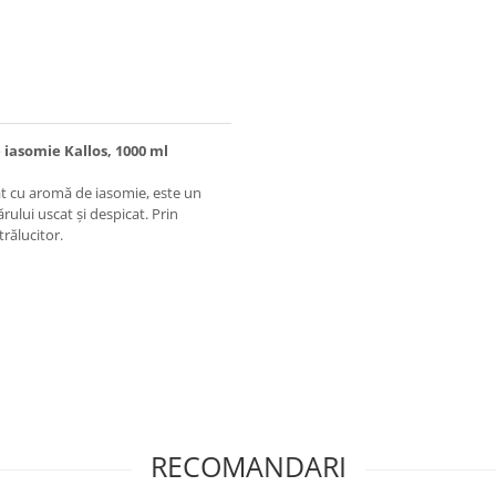
iasomie Kallos, 1000 ml
at cu aromă de iasomie, este un
rului uscat şi despicat. Prin
trălucitor.
RECOMANDARI