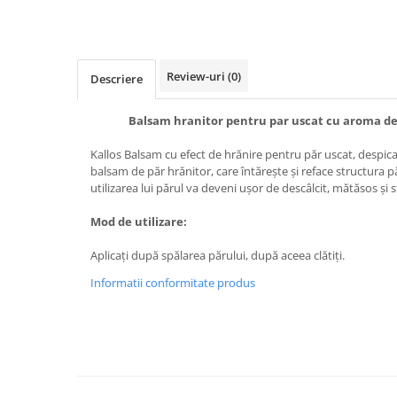
Produse pentru epilare
Produse pentru protectie solara
Servetele umede
Review-uri
(0)
Bureti de baie
Descriere
Accesorii ingrijire corp
Balsam hranitor pentru par uscat cu aroma de 
Machiaj
Mascara
Kallos Balsam cu efect de hrănire pentru păr uscat, despic
balsam de păr hrănitor, care întăreşte şi reface structura pă
Creion si tus ochi
utilizarea lui părul va deveni uşor de descâlcit, mătăsos şi s
Ruj si creion buze
Produse stilizare sprancene
Mod de utilizare:
Aplicatoare si pensule machiaj
Aplicați după spălarea părului, după aceea clătiți.
Accesorii machiaj
Informatii conformitate produs
Igiena dentara
Periute de dinti
Pasta de dinti
Apa de gura
Ata dentara