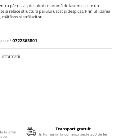
entru păr uscat, despicat cu aromă de iasomie, este un
e şi reface structura părului uscat şi despicat. Prin utilizarea
, mătăsos şi strălucitor.
jutor?
0722363801
informatii
Transport gratuit
la telefon
In Romania, la comenzi peste 250 de lei
happ