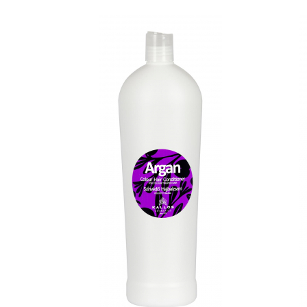
Adeziv dentar si ingrijire proteza
Igiena intima
Tampoane si absorbante
Geluri si deodorante igiena intima
Produse manichiura & pedichiura
Oja si lac de unghii
Accesorii manichiura & pedichiura
Scutece adulti
Seturi cadou