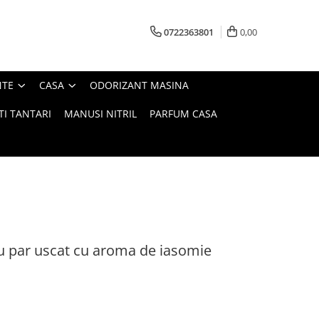
0722363801
0,00
NTE
CASA
ODORIZANT MASINA
TI TANTARI
MANUSI NITRIL
PARFUM CASA
u par uscat cu aroma de iasomie