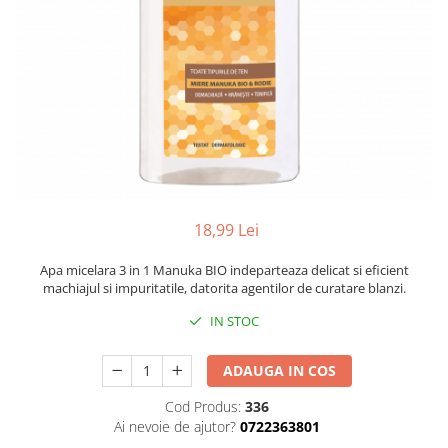
Balsam de par
Ceara de par si gel
Accesorii par
Cosmetice profesionale
Sampon de par
Tratamente si masca de par
Vopsea de par si oxidant
Accesorii tuns si vopsit
Hair styling
18,99 Lei
Balsam de par
Apa micelara 3 in 1 Manuka BIO indeparteaza delicat si eficient
Ingrijire corp
machiajul si impuritatile, datorita agentilor de curatare blanzi.
Geluri de dus
IN STOC
Deodorante si antiperspirante
Lotiuni si creme de corp
ADAUGA IN COS
Parfumuri
Cod Produs:
336
Sapunuri
Ai nevoie de ajutor?
0722363801
Spuma si saruri de baie