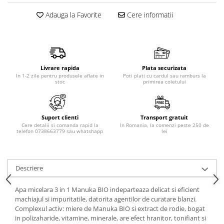
Produse pentru epilare
Adauga la Favorite
Cere informatii
Produse pentru protectie solara
Servetele umede
Bureti de baie
Accesorii ingrijire corp
Livrare rapida
Plata securizata
Machiaj
In 1-2 zile pentru produsele aflate in
Poti plati cu cardul sau ramburs la
stoc
primirea coletului
Mascara
Creion si tus ochi
Ruj si creion buze
Suport clienti
Transport gratuit
Produse stilizare sprancene
Cere detalii si comanda rapid la
In Romania, la comenzi peste 250 de
telefon 0738663779 sau whatshapp
lei
Aplicatoare si pensule machiaj
Accesorii machiaj
Igiena dentara
Descriere
Periute de dinti
Apa micelara 3 in 1 Manuka BIO indeparteaza delicat si eficient
Pasta de dinti
machiajul si impuritatile, datorita agentilor de curatare blanzi.
Apa de gura
Complexul activ: miere de Manuka BIO si extract de rodie, bogat
in polizaharide, vitamine, minerale, are efect hranitor, tonifiant si
Ata dentara