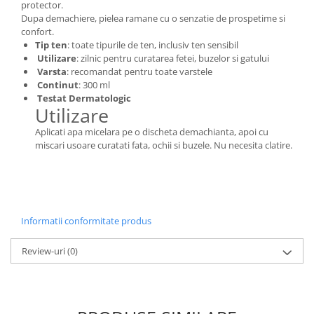
protector.
Adeziv dentar si ingrijire proteza
Dupa demachiere, pielea ramane cu o senzatie de prospetime si
Igiena intima
confort.
Tip ten
: toate tipurile de ten, inclusiv ten sensibil
Tampoane si absorbante
Utilizare
: zilnic pentru curatarea fetei, buzelor si gatului
Geluri si deodorante igiena intima
Varsta
: recomandat pentru toate varstele
Continut
: 300 ml
Produse manichiura & pedichiura
Testat Dermatologic
Utilizare
Oja si lac de unghii
Accesorii manichiura & pedichiura
Aplicati apa micelara pe o discheta demachianta, apoi cu
miscari usoare curatati fata, ochii si buzele. Nu necesita clatire.
Scutece adulti
Seturi cadou
Informatii conformitate produs
Review-uri
(0)