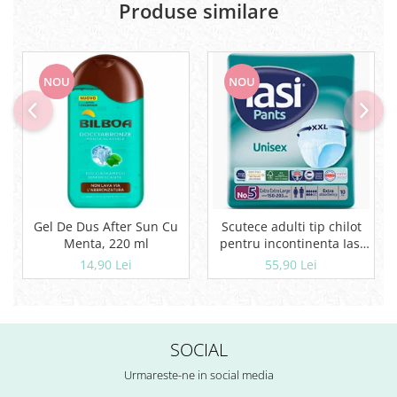
Produse similare
Geluri si deodorante igiena intima
Produse manichiura & pedichiura
Oja si lac de unghii
Accesorii manichiura & pedichiura
NOU
NOU
Scutece adulti
Seturi cadou
Gel De Dus After Sun Cu
Scutece adulti tip chilot
Menta, 220 ml
pentru incontinenta Iasi
Pants Unisex, Marime XXL,
14,90 Lei
55,90 Lei
10 buc
SOCIAL
Urmareste-ne in social media