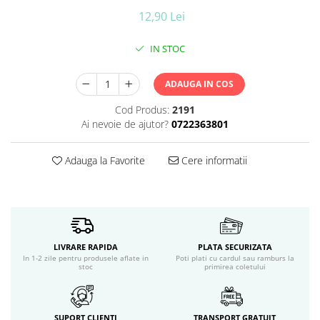
Ceara de par si gel
12,90 Lei
Accesorii par
Cosmetice profesionale
IN STOC
Sampon de par
Tratamente si masca de par
ADAUGA IN COS
Vopsea de par si oxidant
Cod Produs:
2191
Accesorii tuns si vopsit
Ai nevoie de ajutor?
0722363801
Hair styling
Balsam de par
Adauga la Favorite
Cere informatii
Ingrijire corp
Geluri de dus
Deodorante si antiperspirante
Lotiuni si creme de corp
Parfumuri
LIVRARE RAPIDA
PLATA SECURIZATA
Sapunuri
In 1-2 zile pentru produsele aflate in
Poti plati cu cardul sau ramburs la
stoc
primirea coletului
Spuma si saruri de baie
Produse pentru epilare
Produse pentru protectie solara
SUPORT CLIENTI
TRANSPORT GRATUIT