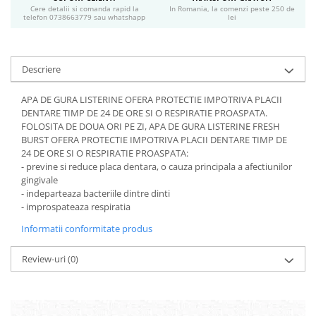
Servetele umede
Cere detalii si comanda rapid la
In Romania, la comenzi peste 250 de
telefon 0738663779 sau whatshapp
lei
Bureti de baie
Accesorii ingrijire corp
Machiaj
Descriere
Mascara
Creion si tus ochi
APA DE GURA LISTERINE OFERA PROTECTIE IMPOTRIVA PLACII
Ruj si creion buze
DENTARE TIMP DE 24 DE ORE SI O RESPIRATIE PROASPATA.
FOLOSITA DE DOUA ORI PE ZI, APA DE GURA LISTERINE FRESH
Produse stilizare sprancene
BURST OFERA PROTECTIE IMPOTRIVA PLACII DENTARE TIMP DE
Aplicatoare si pensule machiaj
24 DE ORE SI O RESPIRATIE PROASPATA:
Accesorii machiaj
- previne si reduce placa dentara, o cauza principala a afectiunilor
Igiena dentara
gingivale
- indeparteaza bacteriile dintre dinti
Periute de dinti
- improspateaza respiratia
Pasta de dinti
Informatii conformitate produs
Apa de gura
Ata dentara
Review-uri
(0)
Adeziv dentar si ingrijire proteza
Igiena intima
Tampoane si absorbante