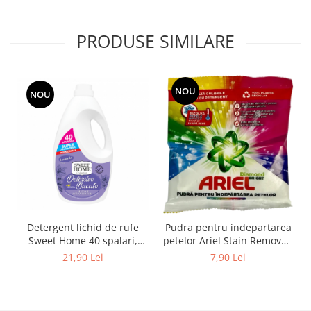
PRODUSE SIMILARE
NOU
NOU
Detergent lichid de rufe
Pudra pentru indepartarea
Sweet Home 40 spalari,
petelor Ariel Stain Remover,
2000 ml
rufe colorate, 150 gr
21,90 Lei
7,90 Lei