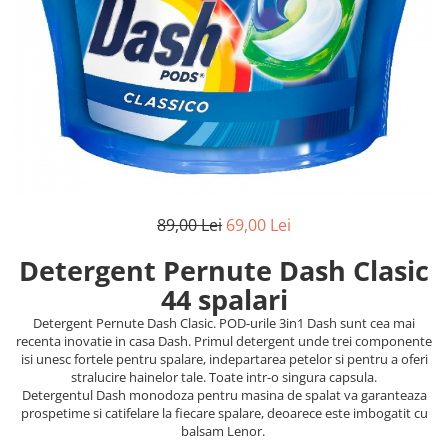
Balsam de par
Ceara de par si gel
Accesorii par
Cosmetice profesionale
Sampon de par
Tratamente si masca de par
Vopsea de par si oxidant
Accesorii tuns si vopsit
Hair styling
89,00 Lei
69,00 Lei
Balsam de par
Detergent Pernute Dash Clasic
Ingrijire corp
44 spalari
Geluri de dus
Detergent Pernute Dash Clasic. POD-urile 3in1 Dash sunt cea mai
Deodorante si antiperspirante
recenta inovatie in casa Dash. Primul detergent unde trei componente
Lotiuni si creme de corp
isi unesc fortele pentru spalare, indepartarea petelor si pentru a oferi
stralucire hainelor tale. Toate intr-o singura capsula.
Parfumuri
Detergentul Dash monodoza pentru masina de spalat va garanteaza
Sapunuri
prospetime si catifelare la fiecare spalare, deoarece este imbogatit cu
balsam Lenor.
Spuma si saruri de baie