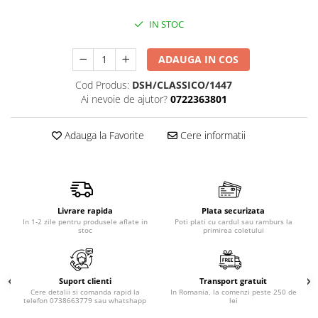
Produse pentru epilare
IN STOC
Produse pentru protectie solara
Servetele umede
ADAUGA IN COS
Bureti de baie
Accesorii ingrijire corp
Cod Produs:
DSH/CLASSICO/1447
Ai nevoie de ajutor?
0722363801
Machiaj
Mascara
Adauga la Favorite
Cere informatii
Creion si tus ochi
Ruj si creion buze
Produse stilizare sprancene
Aplicatoare si pensule machiaj
Livrare rapida
Plata securizata
Accesorii machiaj
In 1-2 zile pentru produsele aflate in
Poti plati cu cardul sau ramburs la
stoc
primirea coletului
Igiena dentara
Periute de dinti
Pasta de dinti
Suport clienti
Transport gratuit
Apa de gura
Cere detalii si comanda rapid la
In Romania, la comenzi peste 250 de
telefon 0738663779 sau whatshapp
lei
Ata dentara