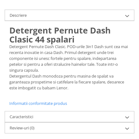
Adeziv dentar si ingrijire proteza
Igiena intima
Descriere
Tampoane si absorbante
Detergent Pernute Dash
Geluri si deodorante igiena intima
Clasic 44 spalari
Produse manichiura & pedichiura
Detergent Pernute Dash Clasic. POD-urile 3in1 Dash sunt cea mai
Oja si lac de unghii
recenta inovatie in casa Dash. Primul detergent unde trei
Accesorii manichiura & pedichiura
componente isi unesc fortele pentru spalare, indepartarea
Scutece adulti
petelor si pentru a oferi stralucire hainelor tale. Toate intr-o
singura capsula.
Seturi cadou
Detergentul Dash monodoza pentru masina de spalat va
garanteaza prospetime si catifelare la fiecare spalare, deoarece
este imbogatit cu balsam Lenor.
Informatii conformitate produs
Caracteristici
Review-uri
(0)