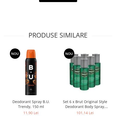
Adeziv dentar si ingrijire proteza
Igiena intima
Tampoane si absorbante
Geluri si deodorante igiena intima
Produse manichiura & pedichiura
PRODUSE SIMILARE
Oja si lac de unghii
Accesorii manichiura & pedichiura
Scutece adulti
NOU
NOU
Seturi cadou
Deodorant Spray B.U.
Set 6 x Brut Original Style
Trendy, 150 ml
Deodorant Body Spray,
Fresh, Verde 200 ml
11,90 Lei
101,14 Lei