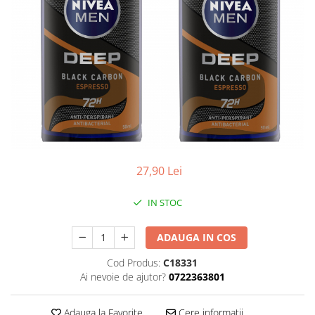
Balsam de par
Ceara de par si gel
Accesorii par
Cosmetice profesionale
Sampon de par
Tratamente si masca de par
Vopsea de par si oxidant
Accesorii tuns si vopsit
Hair styling
27,90 Lei
Balsam de par
Ingrijire corp
IN STOC
Geluri de dus
Deodorante si antiperspirante
ADAUGA IN COS
Lotiuni si creme de corp
Cod Produs:
C18331
Parfumuri
Ai nevoie de ajutor?
0722363801
Sapunuri
Spuma si saruri de baie
Adauga la Favorite
Cere informatii