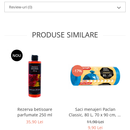
Adeziv dentar si ingrijire proteza
Review-uri
(0)
Igiena intima
Tampoane si absorbante
Geluri si deodorante igiena intima
PRODUSE SIMILARE
Produse manichiura & pedichiura
Oja si lac de unghii
Accesorii manichiura & pedichiura
NOU
Scutece adulti
Seturi cadou
-17%
Rezerva betisoare
Saci menajeri Paclan
parfumate 250 ml
Classic, 80 L, 70 x 90 cm, 20
buc
35,90 Lei
11,90 Lei
9,90 Lei