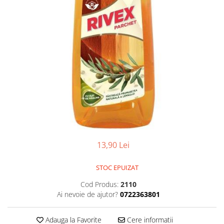
Balsam de par
Ceara de par si gel
Accesorii par
Cosmetice profesionale
Sampon de par
Tratamente si masca de par
Vopsea de par si oxidant
Accesorii tuns si vopsit
Hair styling
Balsam de par
Ingrijire corp
13,90 Lei
Geluri de dus
Deodorante si antiperspirante
STOC EPUIZAT
Lotiuni si creme de corp
Cod Produs:
2110
Parfumuri
Ai nevoie de ajutor?
0722363801
Sapunuri
Spuma si saruri de baie
Adauga la Favorite
Cere informatii