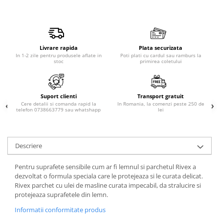
Produse pentru epilare
Produse pentru protectie solara
Servetele umede
Bureti de baie
Livrare rapida
Plata securizata
Accesorii ingrijire corp
In 1-2 zile pentru produsele aflate in
Poti plati cu cardul sau ramburs la
stoc
primirea coletului
Machiaj
Mascara
Creion si tus ochi
Suport clienti
Transport gratuit
Cere detalii si comanda rapid la
In Romania, la comenzi peste 250 de
Ruj si creion buze
telefon 0738663779 sau whatshapp
lei
Produse stilizare sprancene
Aplicatoare si pensule machiaj
Descriere
Accesorii machiaj
Igiena dentara
Pentru suprafete sensibile cum ar fi lemnul si parchetul Rivex a
Periute de dinti
dezvoltat o formula speciala care le protejeaza si le curata delicat.
Rivex parchet cu ulei de masline curata impecabil, da stralucire si
Pasta de dinti
protejeaza suprafetele din lemn.
Apa de gura
Informatii conformitate produs
Ata dentara