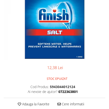
Balsam de par
Ceara de par si gel
Accesorii par
Cosmetice profesionale
Sampon de par
Tratamente si masca de par
Vopsea de par si oxidant
Accesorii tuns si vopsit
Hair styling
Balsam de par
Ingrijire corp
12,38 Lei
Geluri de dus
STOC EPUIZAT
Deodorante si antiperspirante
Lotiuni si creme de corp
Cod Produs:
5943044012124
Ai nevoie de ajutor?
0722363801
Parfumuri
Sapunuri
Adauga la Favorite
Cere informatii
Spuma si saruri de baie