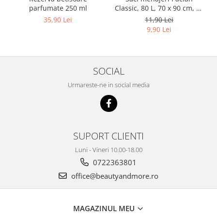
parfumate 250 ml
Classic, 80 L, 70 x 90 cm, 20
buc
35,90 Lei
11,90 Lei
9,90 Lei
SOCIAL
Urmareste-ne in social media
SUPORT CLIENTI
Luni - Vineri 10.00-18.00
0722363801
office@beautyandmore.ro
MAGAZINUL MEU