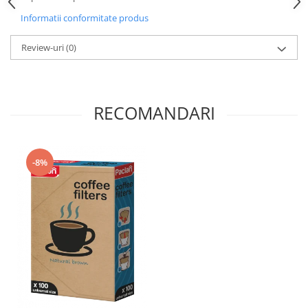
Adeziv dentar si ingrijire proteza
Informatii conformitate produs
Igiena intima
Review-uri
(0)
Tampoane si absorbante
Geluri si deodorante igiena intima
Produse manichiura & pedichiura
Oja si lac de unghii
RECOMANDARI
Accesorii manichiura & pedichiura
Scutece adulti
-8%
Seturi cadou