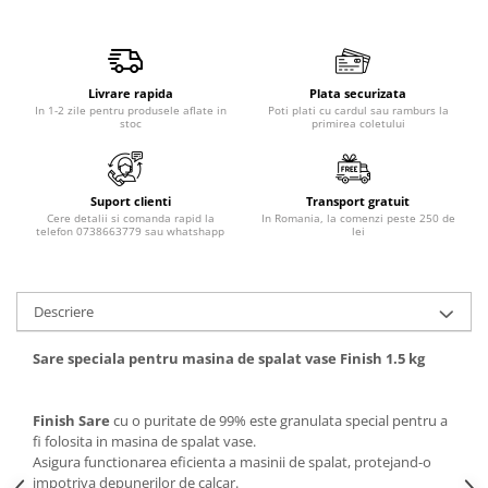
Produse pentru epilare
Produse pentru protectie solara
Servetele umede
Livrare rapida
Plata securizata
Bureti de baie
In 1-2 zile pentru produsele aflate in
Poti plati cu cardul sau ramburs la
Accesorii ingrijire corp
stoc
primirea coletului
Machiaj
Mascara
Suport clienti
Transport gratuit
Creion si tus ochi
Cere detalii si comanda rapid la
In Romania, la comenzi peste 250 de
telefon 0738663779 sau whatshapp
lei
Ruj si creion buze
Produse stilizare sprancene
Aplicatoare si pensule machiaj
Descriere
Accesorii machiaj
Igiena dentara
Sare speciala pentru masina de spalat vase Finish 1.5 kg
Periute de dinti
Pasta de dinti
Finish Sare
cu o puritate de 99% este granulata special pentru a
fi folosita in masina de spalat vase.
Apa de gura
Asigura functionarea eficienta a masinii de spalat, protejand-o
Ata dentara
impotriva depunerilor de calcar.