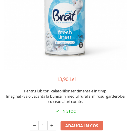
Balsam de par
Ceara de par si gel
Accesorii par
Cosmetice profesionale
Sampon de par
Tratamente si masca de par
Vopsea de par si oxidant
Accesorii tuns si vopsit
Hair styling
Balsam de par
13,90 Lei
Ingrijire corp
Geluri de dus
Pentru iubitorii calatoriilor sentimentale in timp.
Imaginati-va o vacanta la bunica in mediul rural si mirosul garderobei
Deodorante si antiperspirante
cu cearsafuri curate.
Lotiuni si creme de corp
IN STOC
Parfumuri
Sapunuri
ADAUGA IN COS
Spuma si saruri de baie