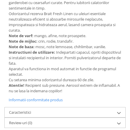
garderobei cu cearsafuri curate. Pentru iubitorii calatoriilor
Adeziv dentar si ingrijire proteza
sentimentale in timp.
Igiena intima
Odorizantul rezerva Brait Fresh Linen cu uleiuri esentiale
neutralizeaza eficient si absoarbe mirosurile neplacute,
Tampoane si absorbante
improspateaza si hidrateaza aerul, lasand camera proaspata si
Geluri si deodorante igiena intima
curata.
Note de varf:
mango, afine, note proaspete.
Produse manichiura & pedichiura
Note de mijloc:
crin, rodie, trandafir.
Oja si lac de unghii
Note de baza:
mosc, note lemnoase, chihlimbar, vanilie.
Instructiuni de utilizare:
Indepartati capacul, opriti dispozitivul
Accesorii manichiura & pedichiura
si instalati recipientul in interior. Porniti pulverizatorul departe de
Scutece adulti
fata.
Aparatul va functiona in mod automat in functie de programul
Seturi cadou
selectat.
Cu setarea minima odorizantul dureaza 60 de zile.
Atentie!
Recipient sub presiune. Aerosol extrem de inflamabil. A
nu se lasa la indemana copiilor!
Informatii conformitate produs
Caracteristici
Review-uri
(0)