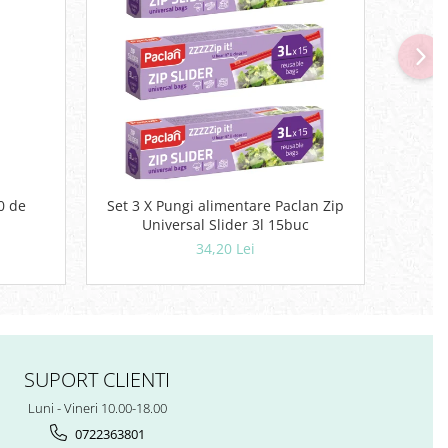
-20
0 de
Set 3 X Pungi alimentare Paclan Zip
Lave
Universal Slider 3l 15buc
34,20 Lei
SUPORT CLIENTI
Luni - Vineri 10.00-18.00
0722363801