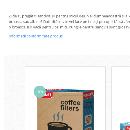
Servetele umede
Bureti de baie
Accesorii ingrijire corp
Zi de zi, pregătiți sandvișuri pentru micul dejun al dumneavoastră și a
broasca sau albina? Datorită lor, te vei face pe tine și pe copiii tăi să z
Machiaj
o broască și o vacă pentru cei mici. Pungile pentru sandviș sunt grozav
Mascara
Informatii conformitate produs
Creion si tus ochi
Ruj si creion buze
Produse stilizare sprancene
Aplicatoare si pensule machiaj
Accesorii machiaj
Igiena dentara
Periute de dinti
Pasta de dinti
-8%
Apa de gura
Ata dentara
Adeziv dentar si ingrijire proteza
Igiena intima
Tampoane si absorbante