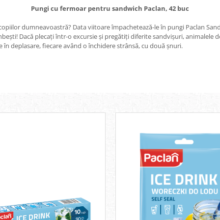
Pungi cu fermoar pentru sandwich Paclan, 42 buc
l copiilor dumneavoastră? Data viitoare împachetează-le în pungi Paclan Sand
âmbești! Dacă plecați într-o excursie și pregătiți diferite sandvișuri, animalele
e în deplasare, fiecare având o închidere strânsă, cu două șnuri.