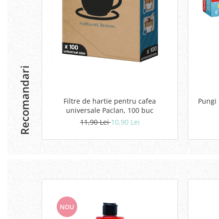
Geluri si deodorante igiena intima
Produse manichiura & pedichiura
Oja si lac de unghii
Accesorii manichiura & pedichiura
Scutece adulti
Recomandari
Seturi cadou
Filtre de hartie pentru cafea
Pungi 
universale Paclan, 100 buc
11,90 Lei
10,90 Lei
NOU