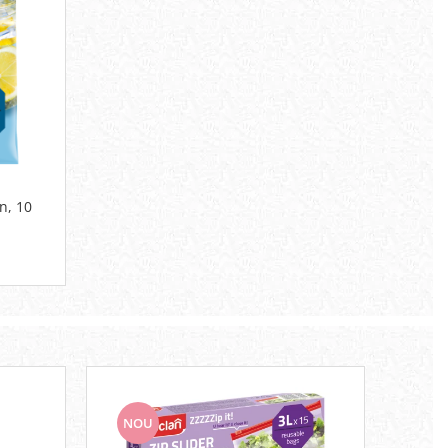
n, 10
NOU