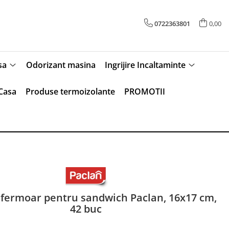
0722363801
0,00
sa
Odorizant masina
Ingrijire Incaltaminte
Casa
Produse termoizolante
PROMOTII
 fermoar pentru sandwich Paclan, 16x17 cm,
42 buc