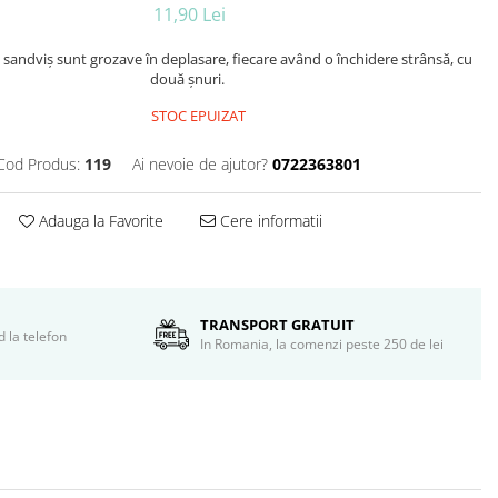
11,90 Lei
sandviș sunt grozave în deplasare, fiecare având o închidere strânsă, cu
două șnuri.
STOC EPUIZAT
Cod Produs:
119
Ai nevoie de ajutor?
0722363801
Adauga la Favorite
Cere informatii
TRANSPORT GRATUIT
d la telefon
In Romania, la comenzi peste 250 de lei