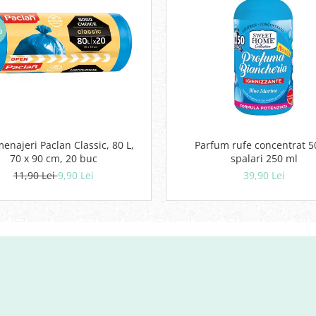
%
menajeri Paclan Classic, 80 L,
Parfum rufe concentrat 5
70 x 90 cm, 20 buc
spalari 250 ml
11,90 Lei
9,90 Lei
39,90 Lei