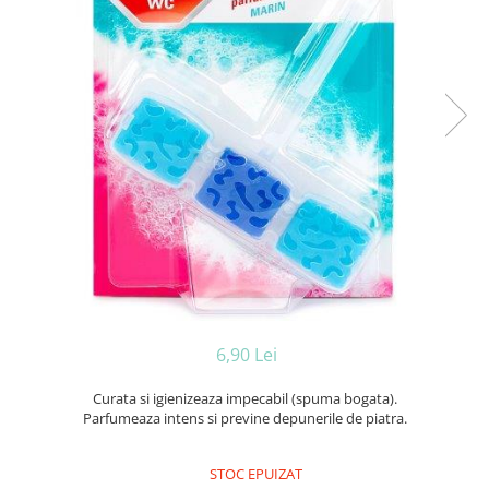
Ceara de par si gel
Accesorii par
Cosmetice profesionale
Sampon de par
Tratamente si masca de par
Vopsea de par si oxidant
Accesorii tuns si vopsit
Hair styling
Balsam de par
Ingrijire corp
Geluri de dus
Deodorante si antiperspirante
Lotiuni si creme de corp
6,90 Lei
Parfumuri
Sapunuri
Curata si igienizeaza impecabil (spuma bogata).
Parfumeaza intens si previne depunerile de piatra.
Spuma si saruri de baie
Produse pentru epilare
Produse pentru protectie solara
STOC EPUIZAT