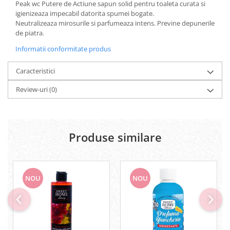
Peak wc Putere de Actiune sapun solid pentru toaleta curata si
Geluri si deodorante igiena intima
igienizeaza impecabil datorita spumei bogate.
Produse manichiura & pedichiura
Neutralizeaza mirosurile si parfumeaza intens. Previne depunerile
de piatra.
Oja si lac de unghii
Accesorii manichiura & pedichiura
Informatii conformitate produs
Scutece adulti
Caracteristici
Seturi cadou
Review-uri
(0)
Produse similare
NOU
NOU