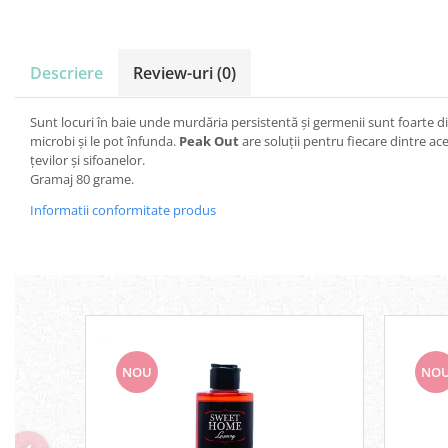
Servetele umede
Bureti de baie
Accesorii ingrijire corp
Descriere
Review-uri
(0)
Machiaj
Mascara
Sunt locuri în baie unde murdăria persistentă și germenii sunt foarte dif
Creion si tus ochi
microbi și le pot înfunda.
Peak Out
are soluții pentru fiecare dintre ac
Ruj si creion buze
țevilor și sifoanelor.
Gramaj 80 grame.
Produse stilizare sprancene
Aplicatoare si pensule machiaj
Informatii conformitate produs
Accesorii machiaj
Igiena dentara
Periute de dinti
Pasta de dinti
Apa de gura
Ata dentara
NOU
NO
Adeziv dentar si ingrijire proteza
Igiena intima
Tampoane si absorbante