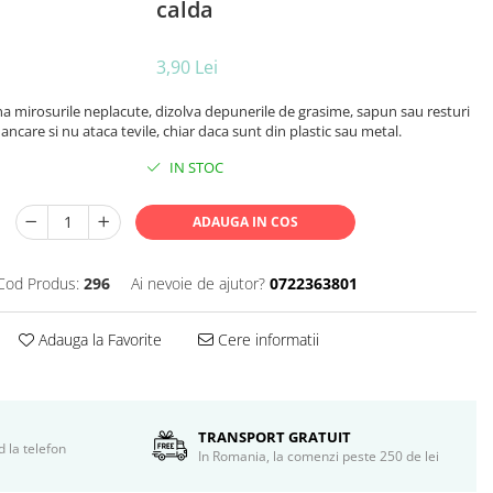
calda
3,90 Lei
a mirosurile neplacute, dizolva depunerile de grasime, sapun sau resturi
ncare si nu ataca tevile, chiar daca sunt din plastic sau metal.
IN STOC
ADAUGA IN COS
Cod Produs:
296
Ai nevoie de ajutor?
0722363801
Adauga la Favorite
Cere informatii
TRANSPORT GRATUIT
d la telefon
In Romania, la comenzi peste 250 de lei