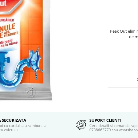
Peak Out elimin
de ma
A SECURIZATA
SUPORT CLIENTI
ati cu cardul sau ramburs la
Cere detalii si comanda rapi
a coletului
0738663779 sau whatshapp