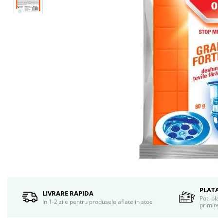
Ceara de par si gel
Accesorii par
Cosmetice profesionale
Sampon de par
Tratamente si masca de par
Vopsea de par si oxidant
Accesorii tuns si vopsit
Hair styling
Balsam de par
Ingrijire corp
Geluri de dus
Deodorante si antiperspirante
Lotiuni si creme de corp
Parfumuri
Sapunuri
Spuma si saruri de baie
PLAT
LIVRARE RAPIDA
Produse pentru epilare
Poti pl
In 1-2 zile pentru produsele aflate in stoc
primire
Produse pentru protectie solara