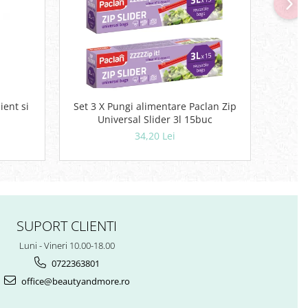
-20
ent si
Set 3 X Pungi alimentare Paclan Zip
Lave
Universal Slider 3l 15buc
34,20 Lei
SUPORT CLIENTI
Luni - Vineri 10.00-18.00
0722363801
office@beautyandmore.ro