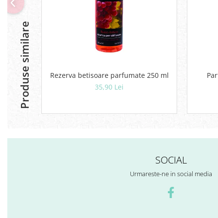
Geluri si deodorante igiena intima
Produse manichiura & pedichiura
Produse similare
Oja si lac de unghii
Accesorii manichiura & pedichiura
Scutece adulti
Seturi cadou
Rezerva betisoare parfumate 250 ml
Par
35,90 Lei
SOCIAL
Urmareste-ne in social media