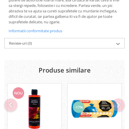
Geluri si deodorante igiena intima
sa stergi repede, foloseste-i cu incredere. Partea verde, un pic
Produse manichiura & pedichiura
abraziva te va ajuta sa cureti suprafetele cu murdarie inchegata,
dificil de curatat, iar partea galbena iti va fi de ajutor pe toate
Oja si lac de unghii
suprafetele delicate, nu zgarie.
Accesorii manichiura & pedichiura
Informatii conformitate produs
Scutece adulti
Seturi cadou
Review-uri
(0)
Produse similare
NOU
-17%