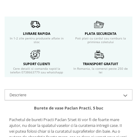
Servetele umede
Bureti de baie
Accesorii ingrijire corp
Machiaj
Mascara
LIVRARE RAPIDA
PLATA SECURIZATA
In 1-2 zile pentru produsele aflate in
Poti plati cu cardul sau ramburs la
Creion si tus ochi
stoc
primirea coletului
Ruj si creion buze
Produse stilizare sprancene
Aplicatoare si pensule machiaj
SUPORT CLIENTI
TRANSPORT GRATUIT
Cere detalii si comanda rapid la
In Romania, la comenzi peste 250 de
Accesorii machiaj
telefon 0738663779 sau whatshapp
lei
Igiena dentara
Periute de dinti
Pasta de dinti
Descriere
Apa de gura
Burete de vase Paclan Practi, 5 buc
Ata dentara
Adeziv dentar si ingrijire proteza
Pachetul de bureti Practi Paclan 5/set iti vor fi de foarte mare
Igiena intima
ajutor, nu doar la spalatul vaselor ci la curatenia intregii case. II
vei putea folosi chiar si la curatatul suprafetelor din baie. Au o
Tampoane si absorbante
putere de absorbtie foarte mare, asa ca daca ai varsat ceva si vrei