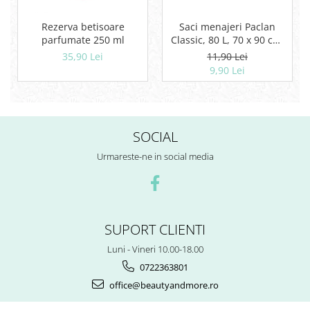
Rezerva betisoare
Saci menajeri Paclan
parfumate 250 ml
Classic, 80 L, 70 x 90 cm,
20 buc
35,90 Lei
11,90 Lei
9,90 Lei
SOCIAL
Urmareste-ne in social media
SUPORT CLIENTI
Luni - Vineri 10.00-18.00
0722363801
office@beautyandmore.ro