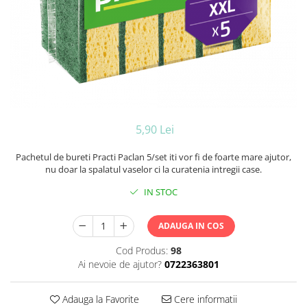
Ceara de par si gel
Accesorii par
Cosmetice profesionale
Sampon de par
Tratamente si masca de par
Vopsea de par si oxidant
Accesorii tuns si vopsit
Hair styling
5,90 Lei
Balsam de par
Pachetul de bureti Practi Paclan 5/set iti vor fi de foarte mare ajutor,
Ingrijire corp
nu doar la spalatul vaselor ci la curatenia intregii case.
Geluri de dus
IN STOC
Deodorante si antiperspirante
Lotiuni si creme de corp
ADAUGA IN COS
Parfumuri
Sapunuri
Cod Produs:
98
Spuma si saruri de baie
Ai nevoie de ajutor?
0722363801
Produse pentru epilare
Produse pentru protectie solara
Adauga la Favorite
Cere informatii