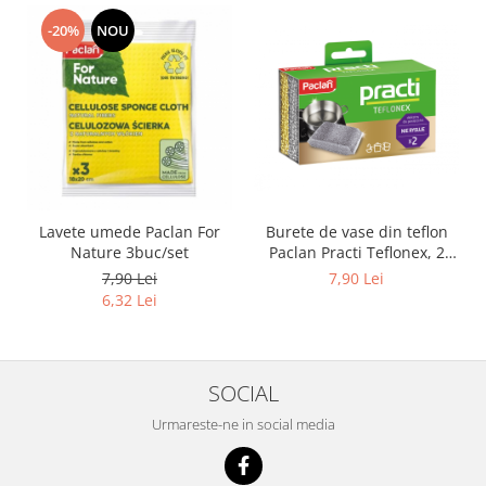
Adeziv dentar si ingrijire proteza
-20%
NOU
Igiena intima
Tampoane si absorbante
Geluri si deodorante igiena intima
Produse manichiura & pedichiura
Oja si lac de unghii
Accesorii manichiura & pedichiura
Scutece adulti
Lavete umede Paclan For
Burete de vase din teflon
Nature 3buc/set
Paclan Practi Teflonex, 2
Seturi cadou
buc
7,90 Lei
7,90 Lei
6,32 Lei
SOCIAL
Urmareste-ne in social media