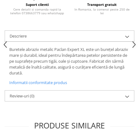
Produse pentru epilare
Suport clienti
Transport gratuit
Cere detalii si comanda rapid la
In Romania, la comenzi peste 250 de
Produse pentru protectie solara
telefon 0738663779 sau whatshapp
lei
Servetele umede
Bureti de baie
Accesorii ingrijire corp
Descriere
Machiaj
Buretele abraziv metalic Paclan Expert XL este un burețel abraziv
Mascara
mare și durabil, ideal pentru îndepărtarea petelor persistente de
pe suprafețe precum tigăi, oale și cuptoare. Fabricat din sârmă
Creion si tus ochi
metalică de înaltă calitate, asigură o curățare eficientă de lungă
Ruj si creion buze
durată.
Produse stilizare sprancene
Informatii conformitate produs
Aplicatoare si pensule machiaj
Accesorii machiaj
Review-uri
(0)
Igiena dentara
Periute de dinti
Pasta de dinti
PRODUSE SIMILARE
Apa de gura
Ata dentara